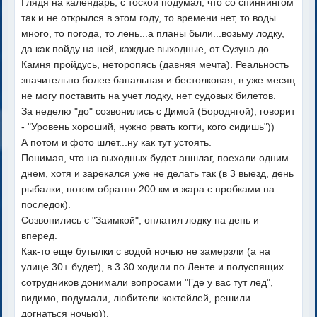
Глядя на календарь, с тоской подумал, что со спиннингом
так и не открылся в этом году, то времени нет, то воды
много, то погода, то лень...а планы были...возьму лодку,
да как пойду на ней, каждые выходные, от Сузуна до
Камня пройдусь, неторопясь (давняя мечта). Реальность
значительно более банальная и бестолковая, в уже месяц
не могу поставить на учет лодку, нет судовых билетов.
За неделю "до" созвонились с Димой (Бородягой), говорит
- "Уровень хороший, нужно рвать когти, кого сидишь"))
А потом и фото шлет...ну как тут устоять.
Понимая, что на выходных будет аншлаг, поехали одним
днем, хотя и зарекался уже не делать так (в 3 выезд, день
рыбалки, потом обратно 200 км и жара с пробками на
последок).
Созвонились с "Заимкой", оплатил лодку на день и
вперед.
Как-то еще бутылки с водой ночью не замерзли (а на
улице 30+ будет), в 3.30 ходили по Ленте и полуспящих
сотрудников донимали вопросами "Где у вас тут лед",
видимо, подумали, любители коктейлей, решили
догнаться ночью)).