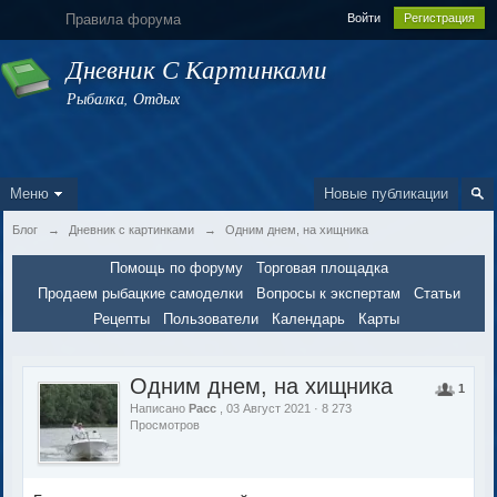
Правила форума
Войти
Регистрация
Дневник С Картинками
Рыбалка, Отдых
Меню
Новые публикации
Блог
→
Дневник с картинками
→
Одним днем, на хищника
Помощь по форуму
Торговая площадка
Продаем рыбацкие самоделки
Вопросы к экспертам
Статьи
Рецепты
Пользователи
Календарь
Карты
Одним днем, на хищника
1
Написано
Расс
, 03 Август 2021 · 8 273
Просмотров