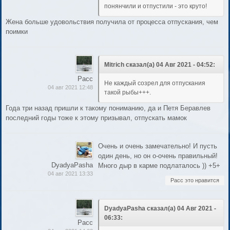
понянчили и отпустили - это круто!
Жена больше удовольствия получила от процесса отпускания, чем
поимки
Mitrich сказал(а) 04 Авг 2021 - 04:52:
Расс
Не каждый созрел для отпускания
04 авг 2021 12:48
такой рыбы+++.
Года три назад пришли к такому пониманию, да и Петя Беравлев
последний годы тоже к этому призывал, отпускать мамок
Очень и очень замечательно! И пусть
один день, но он о-очень правильный!
DyadyaPasha
Много дыр в карме подлаталось )) +5+
04 авг 2021 13:33
Расс это нравится
DyadyaPasha сказал(а) 04 Авг 2021 -
06:33:
Расс