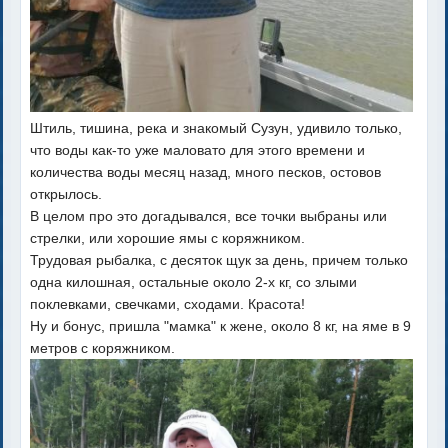
Штиль, тишина, река и знакомый Сузун, удивило только,
что воды как-то уже маловато для этого времени и
количества воды месяц назад, много песков, остовов
открылось.
В целом про это догадывался, все точки выбраны или
стрелки, или хорошие ямы с коряжником.
Трудовая рыбалка, с десяток щук за день, причем только
одна килошная, остальные около 2-х кг, со злыми
поклевками, свечками, сходами. Красота!
Ну и бонус, пришла "мамка" к жене, около 8 кг, на яме в 9
метров с коряжником.