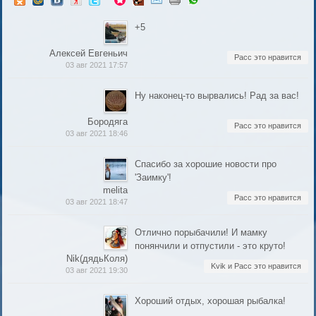
+5
Алексей Евгеньич
Расс это нравится
03 авг 2021 17:57
Ну наконец-то вырвались! Рад за вас!
Бородяга
Расс это нравится
03 авг 2021 18:46
Спасибо за хорошие новости про
'Заимку'!
melita
Расс это нравится
03 авг 2021 18:47
Отлично порыбачили! И мамку
понянчили и отпустили - это круто!
Nik(дядьКоля)
Kvik и Расс это нравится
03 авг 2021 19:30
Хороший отдых, хорошая рыбалка!