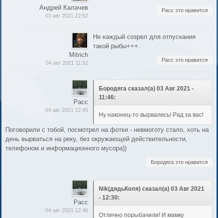
Андрей Калачев
Расс это нравится
03 авг 2021 22:52
Не каждый созрел для отпускания
такой рыбы+++.
Mitrich
Расс это нравится
04 авг 2021 11:52
Бородяга сказал(а) 03 Авг 2021 -
11:46:
Расс
04 авг 2021 12:45
Ну наконец-то вырвались! Рад за вас!
Поговорили с тобой, посмотрел на фотки - невмоготу стало, хоть на
день вырваться на реку, без окружающей действительности,
телефоном и информационного мусора))
Бородяга это нравится
Nik(дядьКоля) сказал(а) 03 Авг 2021
- 12:30:
Расс
04 авг 2021 12:46
Отлично порыбачили! И мамку