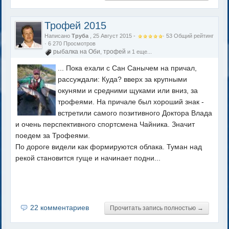
Трофей 2015
Написано
Труба
, 25 Август 2015 -
·
53
Общий рейтинг
· 6 270 Просмотров
рыбалка на Оби
трофей
,
и 1 еще...
... Пока ехали с Сан Санычем на причал,
рассуждали: Куда? вверх за крупными
окунями и средними щуками или вниз, за
трофеями. На причале был хороший знак -
встретили самого позитивного Доктора Влада
и очень перспективного спортсмена Чайника. Значит
поедем за Трофеями.
По дороге видели как формируются облака. Туман над
рекой становится гуще и начинает подни...
22 комментариев
Прочитать запись полностью →