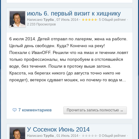
июль 6. первый визит к хищнику
Написано
Труба
, 07 Июль 2014 -
·
5
Общий рейтинг
·
2 233 Просмотров
6 июля 2014. Детей отправл по лагерям, жена на работе.
Целый день свободен. Куда? Конечно на реку!
Поехали с ИванOFF. Решили что на ямах и течении ловят
только профессионалы, мы попробуем в отстоявшейся
воде, без течения. Пошли в протоку выше затона.
Красота, на берегах никого (до августа точно никто не
проедет), ветерок сдувает мошек, но почему-то вода м...
7 комментариев
Прочитать запись полностью →
У Сосенок Июнь 2014
Написано
Труба
, 01 Июль 2014 -
·
0
Общий рейтинг
·