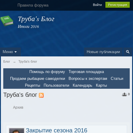
Правила форума
Войти
Регистрация
Труба's Блог
Итоги 2016
Меню
Новые публикации
Блог
→
Труба's блог
Помощь по форуму
Торговая площадка
Продаем рыбацкие самоделки
Вопросы к экспертам
Статьи
Рецепты
Пользователи
Календарь
Карты
Труба's блог
0
Архив
Закрытие сезона 2016