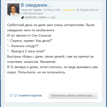
В ожидании....
Написано
Труба
, 23 Июнь 2015 -
·
10
Общий рейтинг
·
5 268 Просмотров
рыбалка
судак
,
и 1 еще...
Субботний день на даче шел очень неторопливо. Было
ожидание чего-то необычного.
И тут звонок от Сан Саныча:
"- Серега, привет. Как дела?"
" - Конечно поеду!!!"
" - Выезд в 2 часа ночи!"
Быстрые сборы с дачи, своих домой, сам на причал за
снастями, шнапсом, бензином.
В 11 вечера я дома, хотел поспать, но ведь выезжать уже
скоро. Попытался, но не получилось...
17 комментариев
Прочитать запись полностью →