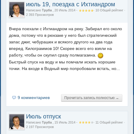
июль 19, поездка с Ихтиандром
Написано
Труба
, 20 Июль 2014 -
·
10
Общий рейтинг
·
2 393 Просмотров
Вчера поехали с Ихтиандром на реку. Забирал его около
дома, потому что в рюкзаке у него был стратегический
запас джиг, чебурашек и всякого другого на два года
вперед. Килограммов 10! Скорее всего его взяли на
работу, чтобы он скупил сразу полмагазина.
Быстрый спуск на воду и мы помчали искать хорошие
точки. На входе в Водный мир попробовали встать, но...
9 комментариев
Прочитать запись полностью →
Июль отпуск
Написано
Труба
, 15 Июль 2014 -
·
11
Общий рейтинг
·
2 197 Просмотров