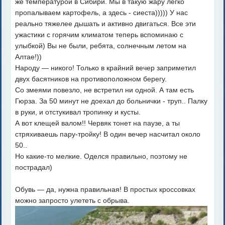
же температурой в Сибири. Мы в такую жару легко
пропалываем картофель, а здесь - сиеста))))) У нас
реально тяжелее дышать и активно двигаться. Все эти
ужастики с горячим климатом теперь вспоминаю с
улыбкой) Вы не были, ребята, солнечным летом на
Алтае!))
Народу — никого! Только в крайний вечер заприметил
двух басятников на противоположном берегу.
Со змеями повезло, не встретил ни одной. А там есть
Гюрза. За 50 минут не доехал до больнички - труп.. Палку
в руки, и отстукивал тропинку и кусты.
А вот клещей валом!! Червяк тонет на паузе, а ты
стряхиваешь пару-тройку! В один вечер насчитал около
50..
Но какие-то мелкие. Оделся правильно, поэтому не
пострадал)
Обувь — да, нужна правильная! В простых кроссовках
можно запросто улететь с обрыва.