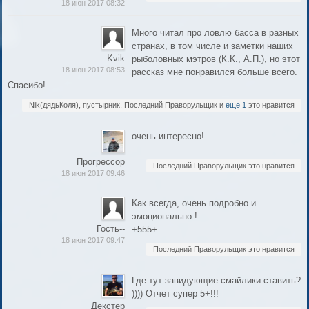
18 июн 2017 08:32
Много читал про ловлю басса в разных
странах, в том числе и заметки наших
Kvik
рыболовных мэтров (К.К., А.П.), но этот
18 июн 2017 08:53
рассказ мне понравился больше всего.
Спасибо!
Nik(дядьКоля), пустырник, Последний Праворульщик и
еще 1
это нравится
очень интересно!
Прогрессор
Последний Праворульщик это нравится
18 июн 2017 09:46
Как всегда, очень подробно и
эмоционально !
Гость--
+555+
18 июн 2017 09:47
Последний Праворульщик это нравится
Где тут завидующие смайлики ставить?
)))) Отчет супер 5+!!!
Декстер