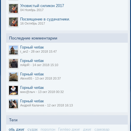
Уловистый силикон 2017
04 Ноябрь 2017
Посвящение в судачатники.
16 Октябрь 2017
Последние комментарии
Горный чебак
t_an2 - 28 окт 2018 15:47
Горный чебак
mAjoR - 14 окт 2018 15:10
Горный чебак
Alexei55 - 13 окт 2018 20:37
Горный чебак
мих@лыч - 13 окт 2018 00:32
Горный чебак
Андрей Калачев - 12 окт 2018 16:13
Теги
обь джиг
судак
поролон
Гилёво джиг
джиг
самовар