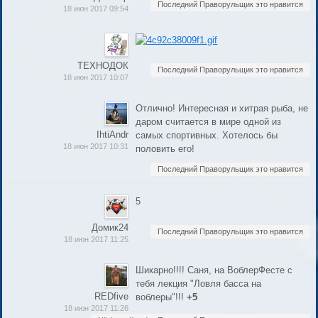
Последний Праворульщик это нравится
18 июн 2017 09:54
ТЕХНОДОК
Последний Праворульщик это нравится
18 июн 2017 10:07
Отлично! Интересная и хитрая рыба, не
даром считается в мире одной из
IhtiAndr
самых спортивных. Хотелось бы
18 июн 2017 10:31
половить его!
Последний Праворульщик это нравится
5
Домик24
Последний Праворульщик это нравится
18 июн 2017 11:25
Шикарно!!!! Саня, на ВоблерФесте с
тебя лекция "Ловля басса на
REDfive
воблеры"!!!
+5
18 июн 2017 11:26