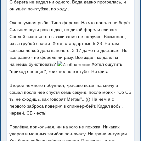
С берега не видел ни одного. Вода давно прогрелась, и
он ушёл по-глубже, по ходу..
Очень умная рыба. Типа форели. На что попало не берёт.
Сильнее щуки раза в два, но дикой форели сливает.
Соплей счастья от вываживания не получил. Возможно,
из-за грубой снасти. Хотя, стандартные 5-28. Но там
совсем лёгкой делать нечего. 3-17 даже не доставал. Но
всё равно - не форель ни разу. Всё ждал, когда ж ты
начнёшь буйствовать?
Хотел ощутить
"приход японцев", коих полно в ютубе. Ни фига.
Второй немного побуянил, красиво встал на свечу и
сошёл после неё спустя семь секунд, после моих - "Со СБ
ты не сходишь, как говорят Мэтры"...((( На нём я с
первого заброса поверил в спиннер-бейт. Кидал вобы,
червей, СБ - есть!
Поклёвка прикольная, ни на кого не похожа. Никаких
ударов и мощных загибов по-началу. На грани интуиции.
Как-будто воблер упёрся в корягу. Подсечка - и тут