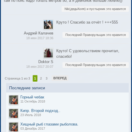
Там по пояс надо топать метров 50, а я девчонок больше люблю))
Nik(дядьКоля) и пустырник это нравится
Круто ! Спасибо за отчёт ! +++555
Андрей Калачев
Последний Праворульщик это нравится
18 июн 2017 18:36
Круто! С удовольствием прочитал,
спасибо!
Doktor S
Последний Праворульщик это нравится
18 июн 2017 20:07
ВПЕРЕД
Страница 1 из 3
1
2
3
Последние записи
Горный чебак
11 Октябрь 2018
Кипр. Второй подход..
23 Июль 2018
Хищный рыб глазами рыболова.
03 Декабрь 2017