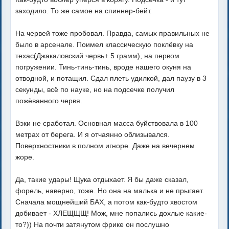
заходило. То же самое на спиннер-бейт.
На червей тоже пробовал. Правда, самых правильных не
было в арсенале. Поимел классическую поклёвку на
техас(Джакаловский червь+ 5 грамм), на первом
погружении. Тинь-тинь-тинь, вроде нашего окуня на
отводной, и потащил. Сдал плеть удилкой, дал паузу в 3
секунды, всё по науке, но на подсечке получил
пожёванного червя.
Вэки не сработал. Основная масса буйствовала в 100
метрах от берега. И я отчаянно облизывался.
Поверхностники в полном игноре. Даже на вечернем
жоре.
Да, такие удары! Щука отдыхает. Я бы даже сказал,
форель, наверно, тоже. Но она на малька и не прыгает.
Сначала мощнейший БАХ, а потом как-будто хвостом
добивает - ХЛЕЩЩЩ! Мож, мне попались дохлые какие-
то?)) На почти затянутом фрике он послушно