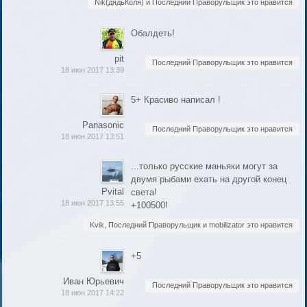
Nik(дядьКоля) и Последний Праворульщик это нравится
Обалдеть!
pit
Последний Праворульщик это нравится
18 июн 2017 13:39
5+ Красиво написал !
Panasonic
Последний Праворульщик это нравится
18 июн 2017 13:51
...только русские маньяки могут за
двумя рыбами ехать на другой конец
Pvital
света!
18 июн 2017 13:55
+100500!
Kvik, Последний Праворульщик и mobilizator это нравится
+5
Иван Юрьевич
Последний Праворульщик это нравится
18 июн 2017 14:22