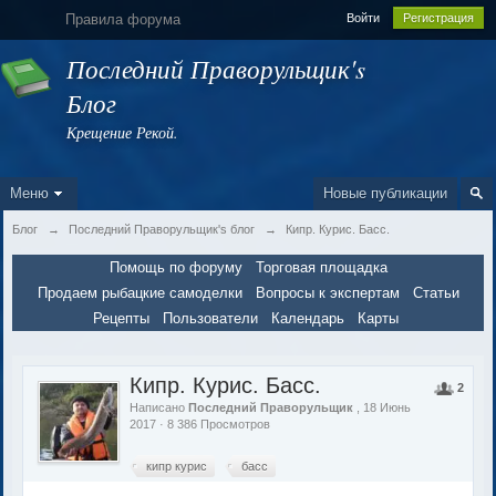
Правила форума
Войти
Регистрация
Последний Праворульщик's
Блог
Крещение Рекой.
Меню
Новые публикации
Блог
→
Последний Праворульщик's блог
→
Кипр. Курис. Басс.
Помощь по форуму
Торговая площадка
Продаем рыбацкие самоделки
Вопросы к экспертам
Статьи
Рецепты
Пользователи
Календарь
Карты
Кипр. Курис. Басс.
2
Написано
Последний Праворульщик
, 18 Июнь
2017 · 8 386 Просмотров
кипр курис
басс