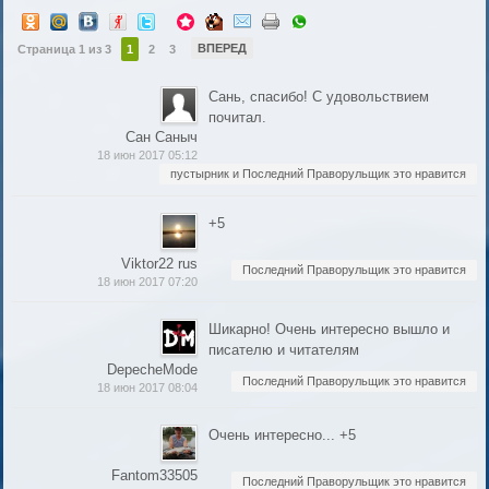
ВПЕРЕД
Страница 1 из 3
1
2
3
Сань, спасибо! С удовольствием
почитал.
Сан Саныч
18 июн 2017 05:12
пустырник и Последний Праворульщик это нравится
+5
Viktor22 rus
Последний Праворульщик это нравится
18 июн 2017 07:20
Шикарно! Очень интересно вышло и
писателю и читателям
DepecheMode
Последний Праворульщик это нравится
18 июн 2017 08:04
Очень интересно... +5
Fantom33505
Последний Праворульщик это нравится