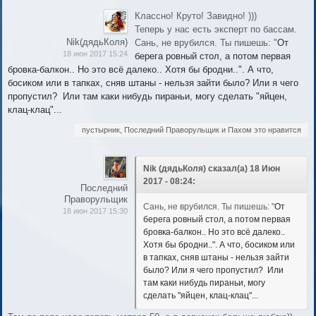
Классно! Круто! Завидно! )))
Теперь у нас есть эксперт по бассам.
Nik(дядьКоля)
Сань, не врубился. Ты пишешь: "
От
18 июн 2017 15:24
берега ровный стол, а потом первая
бровка-балкон.. Но это всё далеко.. Хотя бы бродни..". А что,
босиком или в тапках, сняв штаны - нельзя зайти было? Или я чего
пропустил? Или там каки нибудь пираньи, могу сделать "яйцен,
клац-клац"...
пустырник, Последний Праворульщик и Пахом это нравится
Nik (дядьКоля) сказал(а) 18 Июн
2017 - 08:24:
Последний
Праворульщик
Сань, не врубился. Ты пишешь: "
От
18 июн 2017 15:30
берега ровный стол, а потом первая
бровка-балкон.. Но это всё далеко..
Хотя бы бродни..". А что, босиком или
в тапках, сняв штаны - нельзя зайти
было? Или я чего пропустил? Или
там каки нибудь пираньи, могу
сделать "яйцен, клац-клац"...