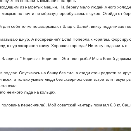
прошу Упса составить компанию на день.
ходящим из нагретых машин. На берегу мало людей,много холодн
окрые,но почти не мёрзнут,переобуваюсь в сухое. Отойдя от бере
 для себя точке пошвыркивают Влад с Ваней, внизу подтягивает к
выматываю шнур. А посередине? Есть! Попёрла к корягам, форсиру
лу, шнур заскрипел книзу. Хорошая торпеда! Не могу подсачить с
Владича: " Борисыч! Бери ея... Это твоя рыба! Мы с Ваней держим 
 подсак. Опускаюсь на банку без сил, а сзади стон радости за дру
 всех, и только умные люди без сквернословия встретили такую ры
ста взял.
ыло немного льда на кольцах.
половина пересилила). Мой советский кантарь показал 6,3 кг, Сашин