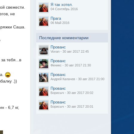
Я так хотел.
ой свежести.
04 Сентябрь 2016
гов, не
Прага
06 Май 2016
оряжки Саша.
Последние комментарии
ю
Прованс
Vovan - 30 авг 2017 22:45
за тебя...в
Прованс
Феникс - 30 авг 2017 21:30
га.
Прованс
Андрей Калачев - 30 авг 2017 21:00
балку .))
Прованс
Борисыч - 30 авг 2017 20:02
Прованс
Борисыч - 30 авг 2017 20:01
 - 6,7 кг,