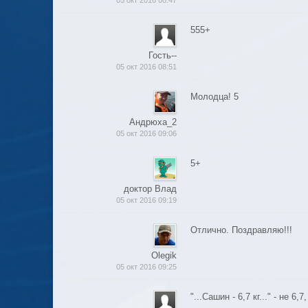
555+
Гость--
05 окт 2016 08:51
Молодца! 5
Андрюха_2
05 окт 2016 09:06
5+
доктор Влад
05 окт 2016 09:19
Отлично. Поздравляю!!!
Olegik
05 окт 2016 09:25
"...Сашин - 6,7 кг..." - не 