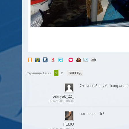
ВПЕРЕД
Страница 1 из 2
1
2
Отличный счук! Поздравля
Sibiryak_22_
05 окт 2016 08:46
вот зверь . 5 !
НЕМО
05 окт 2016 08:47