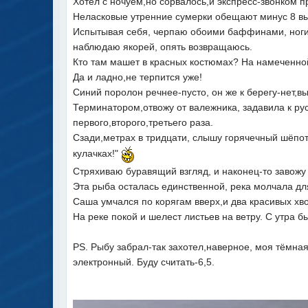
Хотел с ночуем,но сорвалось,и экспресс-звонком 
Неласковые утренние сумерки обещают минус 8 вы
Испытывая себя, черпаю обоими баффинами, ноги м
наблюдаю якорей, опять возвращаюсь.
Кто там машет в красных костюмах? На намеченной
Да и ладно,не терпится уже!
Синий поролон речнее-пусто, он же к берегу-нет,
Терминатором,отвожу от валежника, задавила к рус
первого,второго,третьего раза.
Сзади,метрах в тридцати, слышу горячечный шёпот 
кулачках!"
Стряхиваю буравящий взгляд, и наконец-то завожу в
Эта рыба осталась единственной, река молчала для
Саша умчался по корягам вверх,и два красивых хво
На реке покой и шелест листьев на ветру. С утра б
PS. Рыбу забрал-так захотел,наверное, моя тёмная 
электронный. Буду считать-6,5.