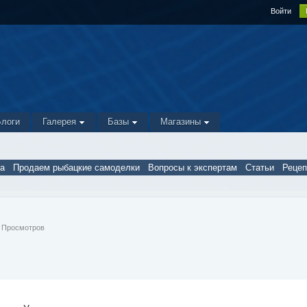
Войти
Блоги
Галерея
Базы
Магазины
а
Продаем рыбацкие самоделки
Вопросы к экспертам
Статьи
Реце
50 Просмотров