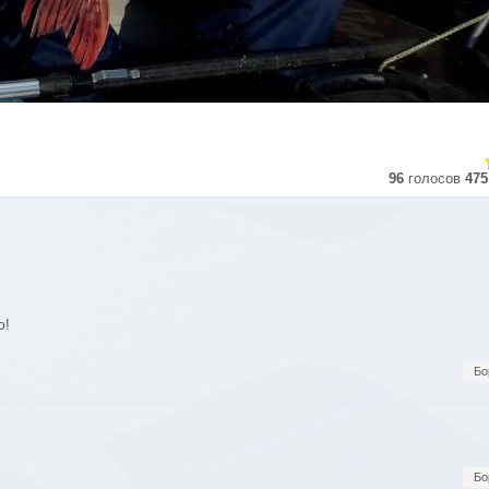
96
голосов
475
ю!
Бо
Бо