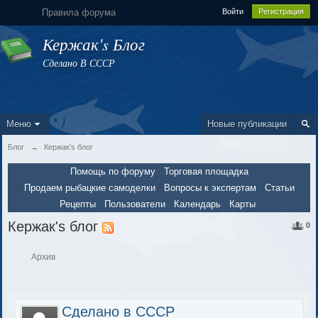
Правила форума
Войти
Регистрация
Кержак's Блог
Сделано В СССР
Меню
Новые публикации
Блог
→
Кержак's блог
Помощь по форуму
Торговая площадка
Продаем рыбацкие самоделки
Вопросы к экспертам
Статьи
Рецепты
Пользователи
Календарь
Карты
Кержак's блог
0
Архив
Сделано в СССР