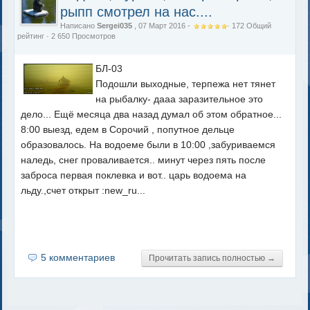
рыпп смотрел на нас....
Написано
Sergei035
, 07 Март 2016 -
·
172
Общий
рейтинг
· 2 650 Просмотров
БЛ-03
Подошли выходные, терпежа нет тянет
на рыбалку- дааа заразительное это
дело... Ещё месяца два назад думал об этом обратное...
8:00 выезд, едем в Сорочий , попутное дельце
образовалось. На водоеме были в 10:00 ,забуриваемся
наледь, снег проваливается.. минут через пять после
заброса первая поклевка и вот.. царь водоема на
льду.,счет открыт :new_ru...
5 комментариев
Прочитать запись полностью →