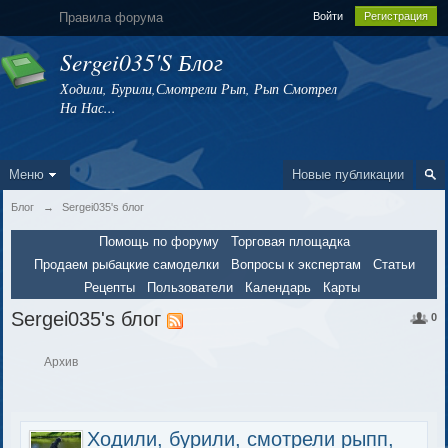
Правила форума
Войти
Регистрация
Sergei035's Блог
Ходили, Бурили,смотрели Рып, Рып Смотрел
На Нас...
Меню
Новые публикации
Блог
→
Sergei035's блог
Помощь по форуму
Торговая площадка
Продаем рыбацкие самоделки
Вопросы к экспертам
Статьи
Рецепты
Пользователи
Календарь
Карты
Sergei035's блог
0
Архив
Ходили, бурили, смотрели рыпп,