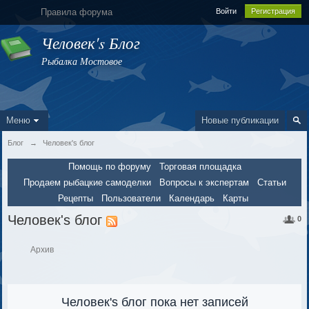
Правила форума
Войти
Регистрация
Человек's Блог
Рыбалка Мостовое
Меню
Новые публикации
Блог
→
Человек's блог
Помощь по форуму
Торговая площадка
Продаем рыбацкие самоделки
Вопросы к экспертам
Статьи
Рецепты
Пользователи
Календарь
Карты
Человек's блог
0
Архив
Человек's блог пока нет записей