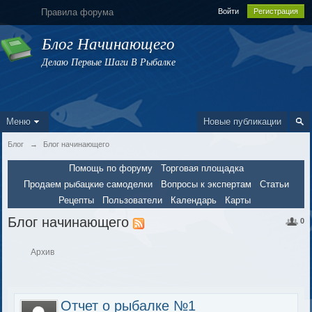
Правила форума
Войти
Регистрация
Блог Начинающего
Делаю Первые Шаги В Рыбалке
Меню
Новые публикации
Блог
→
Блог начинающего
Помощь по форуму
Торговая площадка
Продаем рыбацкие самоделки
Вопросы к экспертам
Статьи
Рецепты
Пользователи
Календарь
Карты
Блог начинающего
0
Архив
Отчет о рыбалке №1