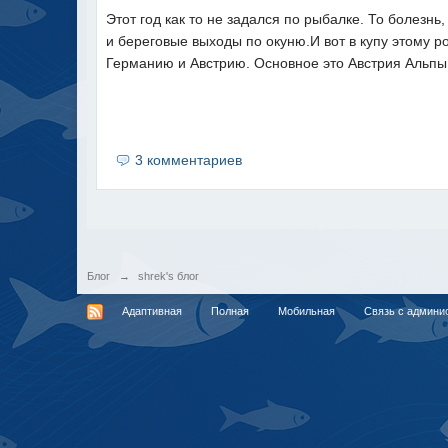
Этот год как то не задался по рыбалке. То болезнь
и береговые выходы по окуню.И вот в купу этому 
Германию и Австрию. Основное это Австрия Альпы 
3 комментариев
Блог
→
shrek's блог
Адаптивная
Полная
Мобильная
Связь с админи