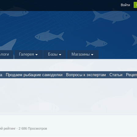
Войти
Блоги
Галерея
Базы
Магазины
а
Продаем рыбацкие самоделки
Вопросы к экспертам
Статьи
Реце
й рейтинг
· 2 686 Просмотров