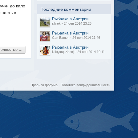
учки до кило
Последние комментарии
опасть в
Рыбалка в Австрии
.
shrek - 24 сен 2014 23:26
Рыбалка в Австрии
Сан Ваныч - 24 сен 2014 21:46
Рыбалка в Австрии
полностью →
Nik(дядьКоля) - 24 сен 2014 10:11
Правила форума
·
Политика Конфиденциальности