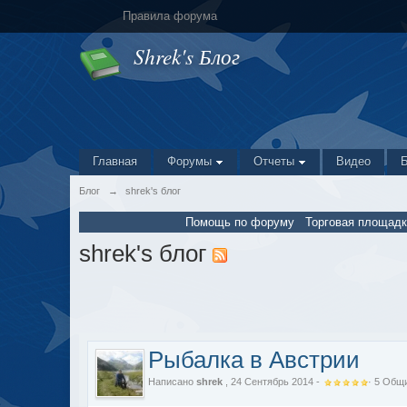
Правила форума
Shrek's Блог
Главная
Форумы
Отчеты
Видео
Блог
→
shrek's блог
Помощь по форуму
Торговая площадк
shrek's блог
Рыбалка в Австрии
Написано
shrek
, 24 Сентябрь 2014 -
·
5
Общи