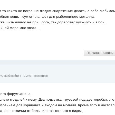
а то как-то не искренне людям снаряжение делать, а себе любимом
добная вещь - сумка-планшет для рыболовного металла.
же шить ничего не пришлось, так доработал чуть-чуть и в бой.
йней мере мне хвата...
Прочитать запись 
0
Общий рейтинг
· 2 246 Просмотров
шего форумчанина.
лько модулей к нему. Два подсумка, грузовой под две коробки, с 
еплением для корнцанга и входом на молнии. Кроме того я настоял
, но в отличии от большинства того что я видел,...