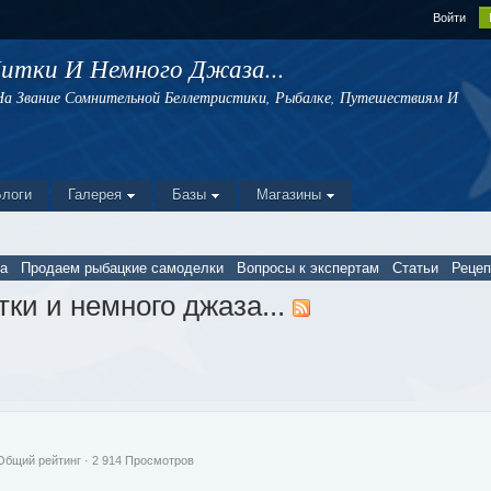
Войти
Нитки И Немного Джаза...
 Звание Сомнительной Беллетристики, Рыбалке, Путешествиям И
Блоги
Галерея
Базы
Магазины
а
Продаем рыбацкие самоделки
Вопросы к экспертам
Статьи
Реце
тки и немного джаза...
Общий рейтинг
· 2 914 Просмотров