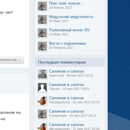
Пояс пояс поясок...
19 Апрель 2017
у- нет!
Модульная модульность
31 Март 2017
Рыболовный жилет RV
13 Март 2017
Вести с подоконника
05 Февраль 2017
полностью →
Последние комментарии
Сапожник в сапогах
Заречный - 09 июн 2017 02:21
Сапожник в сапогах
Topchis - 02 июн 2017 00:51
Сапожник в сапогах
Nik(дядьКоля) - 01 июн 2017 20:25
Сапожник в сапогах
клапаном на
Страдивари - 01 июн 2017 20:14
 на
Сапожник в сапогах
Nik(дядьКоля) - 01 июн 2017 20:09