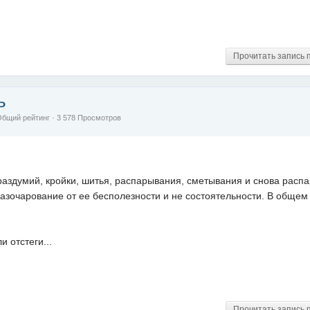
Прочитать запись 
ь
Общий рейтинг
· 3 578 Просмотров
раздумий, кройки, шитья, распарывания, сметывания и снова расп
разочарование от ее бесполезности и не состоятельности. В общем 
и отстеги...
Прочитать запись 