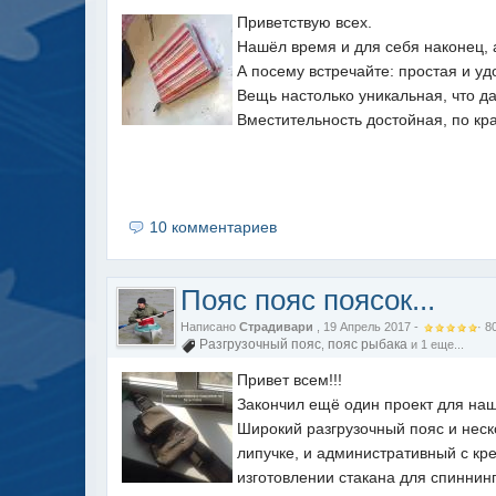
Приветствую всех.
Нашёл время и для себя наконец, 
А посему встречайте: простая и у
Вещь настолько уникальная, что да
Вместительность достойная, по кра
10 комментариев
Пояс пояс поясок...
Написано
Страдивари
, 19 Апрель 2017 -
·
8
Разгрузочный пояс
пояс рыбака
,
и 1 еще...
Привет всем!!!
Закончил ещё один проект для на
Широкий разгрузочный пояс и неско
липучке, и административный с кр
изготовлении стакана для спиннинга