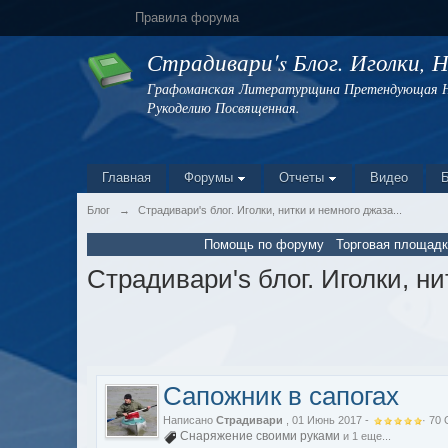
Правила форума
Страдивари's Блог. Иголки, 
Графоманская Литературщина Претендующая На
Рукоделию Посвященная.
Главная
Форумы
Отчеты
Видео
Блог
→
Страдивари's блог. Иголки, нитки и немного джаза...
Помощь по форуму
Торговая площадк
Страдивари's блог. Иголки, ни
Сапожник в сапогах
Написано
Страдивари
, 01 Июнь 2017 -
·
70
Снаряжение своими руками
и 1 еще...