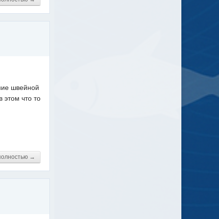
ение швейной
в этом что то
полностью →