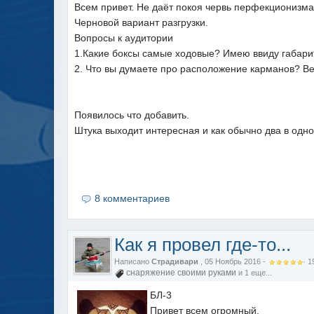
Всем привет. Не даёт покоя червь перфекционизма
Черновой вариант разгрузки.
Вопросы к аудитории
1.Какие боксы самые ходовые? Имею ввиду габарит
2. Что вы думаете про расположение карманов? Ве
Появилось что добавить.
Штука выходит интересная и как обычно два в одном
8 комментариев
Как я провел где-то...
Написано
Страдивари
, 05 Ноябрь 2016 -
·
1
снаряжение своими руками
и 1 еще...
БЛ-3
Привет всем огромный.