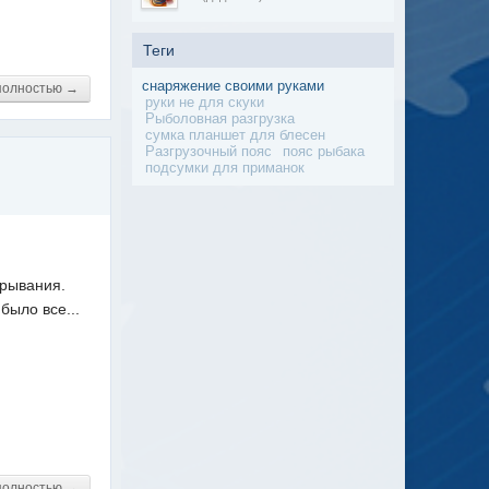
Теги
снаряжение своими руками
полностью →
руки не для скуки
Рыболовная разгрузка
сумка планшет для блесен
Разгрузочный пояс
пояс рыбака
подсумки для приманок
арывания.
было все...
полностью →