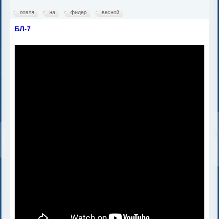
ловля
на
фидер
весной
БЛ-7