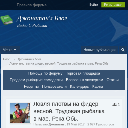
Правила форума
Войти
Регистрация
Джонатан's Блог
Видео С Рыбалки
Меню
Новые публикации
Блог
→
Джонатан's блог
→
Ловля плотвы на фидер весной. Трудовая рыбалка в мае. Река Обь.
Помощь по форуму
Торговая площадка
Продаем рыбацкие самоделки
Вопросы к экспертам
Статьи
Рецепты
Пользователи
Календарь
Карты
Ловля плотвы на фидер
1
весной. Трудовая рыбалка
в мае. Река Обь.
Написано
Джонатан
, 19 Май 2017 · 2 027 Просмотров