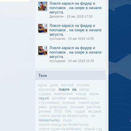
Ловля карася на фидер и
поплавок , на озере в начале
августа.
Джонатан - 18 авг 2019 17:52
Ловля карася на фидер и
поплавок , на озере в начале
августа.
пустырник - 13 авг 2019 12:25
Ловля карася на фидер и
поплавок , на озере в начале
августа.
пустырник - 13 авг 2019 12:23
Теги
щуки
джиг
весной
плотвы
балансир
ловля
на
обзор
судака
жабовнике
ельца
окунь
окуня
уклейки
мормышку
глухозимье
осенью
ловля щуки
река
розыгрыш
лучшая
раттлин
резина
2016
Обь
судак
на джиг
ловля окуня на безмотылку
по
безмотылку
льда
ловля ельца на безмотылку
ловля щуки на воблеры
новый год