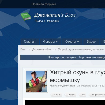
Правила форума
Джонатан's Блог
Видео С Рыбалки
Главная
Форумы
Отчеты
Видео
Блог
→
Джонатан's блог
→
Хитрый окунь в глухозимье, на заливе
Помощь по форуму
Торговая площадк
Хитрый окунь в глу
мормышку.
Написано
Джонатан
, 15 Февраль 2018 · 1 8
ловля
окуня
на
мормышк