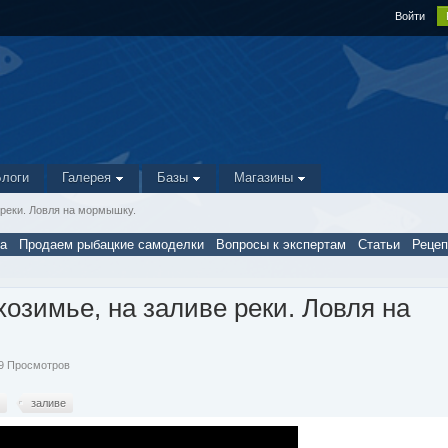
Войти
Блоги
Галерея
Базы
Магазины
 реки. Ловля на мормышку.
а
Продаем рыбацкие самоделки
Вопросы к экспертам
Статьи
Реце
хозимье, на заливе реки. Ловля на
29 Просмотров
у
заливе