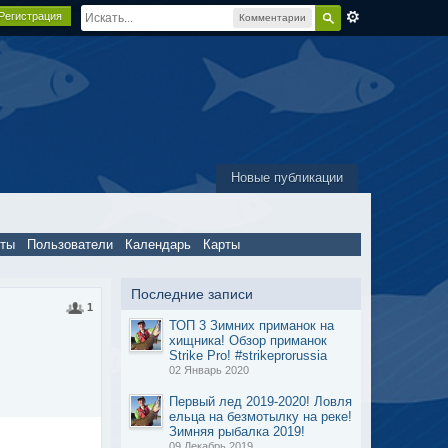
Регистрация
Комментарии
Новые публикации
пты
Пользователи
Календарь
Карты
Последние записи
1
ТОП 3 Зимних приманок на
хищника! Обзор приманок
Strike Pro! #strikeprorussia
02 Январь 2020
Первый лед 2019-2020! Ловля
ельца на безмотылку на реке!
Зимняя рыбалка 2019!
09 Декабрь 2019