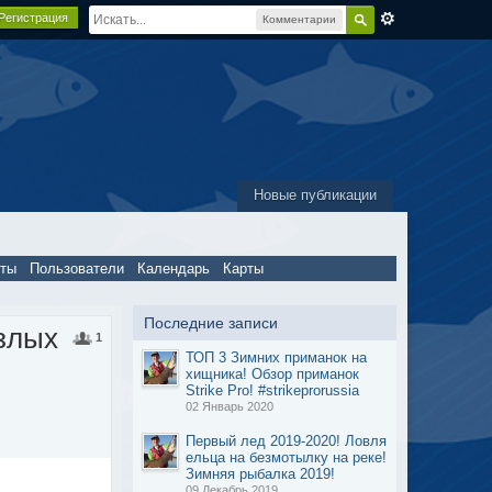
Регистрация
Комментарии
Новые публикации
пты
Пользователи
Календарь
Карты
Последние записи
 злых
1
ТОП 3 Зимних приманок на
хищника! Обзор приманок
Strike Pro! #strikeprorussia
02 Январь 2020
Первый лед 2019-2020! Ловля
ельца на безмотылку на реке!
Зимняя рыбалка 2019!
09 Декабрь 2019