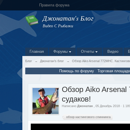
Правила форума
Джонатан's Блог
Видео С Рыбалки
Главная
Форумы
Отчеты
Видео
Блог
→
Джонатан's блог
→
Обзор Aiko Arsenal 772MHC. Кастингов
Помощь по форуму
Торговая площадк
Обзор Aiko Arsena
судаков!
Написано
Джонатан
, 05 Декабрь 2018 · 1 1
обзор кастингового спиннинга