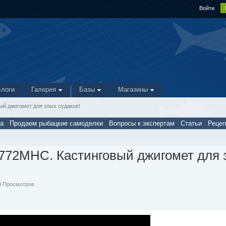
Войти
Блоги
Галерея
Базы
Магазины
ый джигомет для злых судаков!
а
Продаем рыбацкие самоделки
Вопросы к экспертам
Статьи
Реце
l 772MHC. Кастинговый джигомет для
89 Просмотров