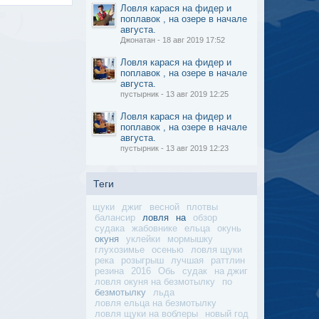
Ловля карася на фидер и
поплавок , на озере в начале
августа.
Джонатан - 18 авг 2019 17:52
Ловля карася на фидер и
поплавок , на озере в начале
августа.
пустырник - 13 авг 2019 12:25
Ловля карася на фидер и
поплавок , на озере в начале
августа.
пустырник - 13 авг 2019 12:23
Теги
щуки
джиг
весной
плотвы
балансир
ловля
на
обзор
судака
жабовнике
ельца
окунь
окуня
уклейки
мормышку
глухозимье
осенью
ловля щуки
река
розыгрыш
лучшая
раттлин
резина
2016
Обь
судак
на джиг
ловля окуня на безмотылку
по
безмотылку
льда
ловля ельца на безмотылку
ловля щуки на воблеры
новый год