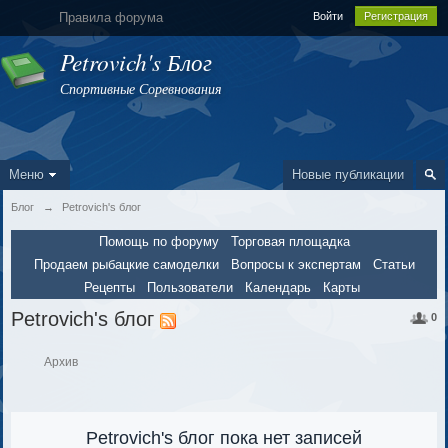
Правила форума
Войти
Регистрация
Petrovich's Блог
Спортивные Соревнования
Меню
Новые публикации
Блог
→
Petrovich's блог
Помощь по форуму
Торговая площадка
Продаем рыбацкие самоделки
Вопросы к экспертам
Статьи
Рецепты
Пользователи
Календарь
Карты
Petrovich's блог
0
Архив
Petrovich's блог пока нет записей