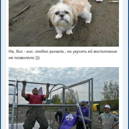
На,
Кис - кис
, злобно рычала , но укусить
ей воспитание
не позволяло )))