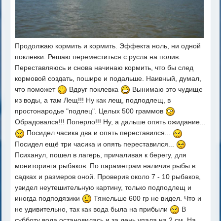
Продолжаю кормить и кормить. Эффекта ноль, ни одной
поклевки. Решаю переместиться с русла на полив.
Переставляюсь и снова начинаю кормить, что бы след
кормовой создать, пошире и подальше. Наивный, думал,
что поможет
Вдруг поклевка
Вынимаю это чудище
из воды, а там Лещ!!! Ну как лещ, подподлещ, в
простонародье "подлец". Целых 500 граммов
Обрадовался!!! Поперло!!! Ну, а дальше опять ожидание...
Посидел часика два и опять переставился...
Посидел ещё три часика и опять переставился...
Психанул, пошел в лагерь, причаливая к берегу, для
мониторинга рыбаков. По параметрам наличия рыбы в
садках и размеров оной. Проверив около 7 - 10 рыбаков,
увидел неутешительную картину, только подподлещ и
иногда подподязики
Тяжельше 600 гр не видел. Что и
не удивительно, так как вода была на прибыли
В
субботу вода остановилась и за день упала на 2 см. На