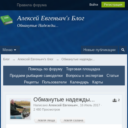
Правила форума
Войти
Регистрация
Алексей Евгеньич's Блог
Обманутые Надежды...
Меню
Новые публикации
Блог
→
Алексей Евгеньич's блог
→
Обманутые надежды...
Помощь по форуму
Торговая площадка
Продаем рыбацкие самоделки
Вопросы к экспертам
Статьи
Рецепты
Пользователи
Календарь
Карты
Обманутые надежды...
2
Написано
Алексей Евгеньич
, 16 Июль 2017 ·
2 480 Просмотров
ловля леща
ловля сазана