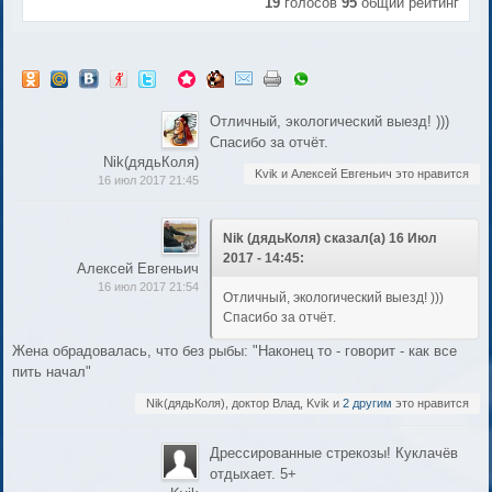
19
голосов
95
общий рейтинг
Отличный, экологический выезд! )))
Спасибо за отчёт.
Nik(дядьКоля)
Kvik и Алексей Евгеньич это нравится
16 июл 2017 21:45
Nik (дядьКоля) сказал(а) 16 Июл
2017 - 14:45:
Алексей Евгеньич
16 июл 2017 21:54
Отличный, экологический выезд! )))
Спасибо за отчёт.
Жена обрадовалась, что без рыбы: "Наконец то - говорит - как все
пить начал"
Nik(дядьКоля), доктор Влад, Kvik и
2 другим
это нравится
Дрессированные стрекозы! Куклачёв
отдыхает. 5+