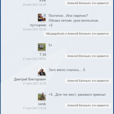
Kvik
Алексей Евгеньич это нравится
16 июл 2017 22:20
Поэтично...Или лирично?
Облака летние, руки волосатые.
пустырник
+5
16 июл 2017 22:34
Nik(дядьКоля) и Алексей Евгеньич это нравится
5+
Т-34
Алексей Евгеньич это нравится
17 июл 2017 08:01
Зато мягко спалось....5.
Дмитрий Викторович
Алексей Евгеньич это нравится
17 июл 2017 11:28
+5...Для тех мест, рановато приехал.
senik
Алексей Евгеньич это нравится
17 июл 2017 14:19