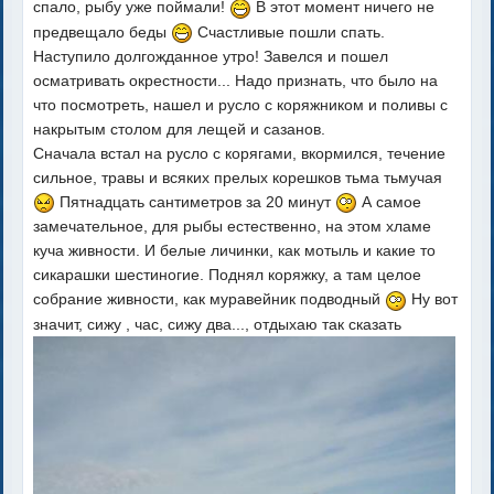
спало, рыбу уже поймали!
В этот момент ничего не
предвещало беды
Счастливые пошли спать.
Наступило долгожданное утро! Завелся и пошел
осматривать окрестности... Надо признать, что было на
что посмотреть, нашел и русло с коряжником и поливы с
накрытым столом для лещей и сазанов.
Сначала встал на русло с корягами, вкормился, течение
сильное, травы и всяких прелых корешков тьма тьмучая
Пятнадцать сантиметров за 20 минут
А самое
замечательное, для рыбы естественно, на этом хламе
куча живности. И белые личинки, как мотыль и какие то
сикарашки шестиногие. Поднял коряжку, а там целое
собрание живности, как муравейник подводный
Ну вот
значит, сижу , час, сижу два..., отдыхаю так сказать