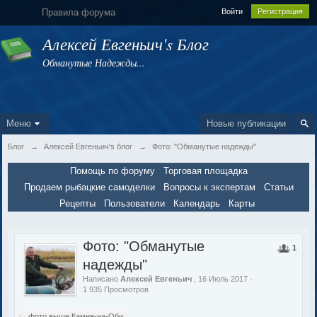
Правила форума
Войти
Регистрация
Алексей Евгеньич's Блог
Обманутые Надежды...
Меню
Новые публикации
Блог
→
Алексей Евгеньич's блог
→
Фото: "Обманутые надежды"
Помощь по форуму
Торговая площадка
Продаем рыбацкие самоделки
Вопросы к экспертам
Статьи
Рецепты
Пользователи
Календарь
Карты
Фото: "Обманутые
1
надежды"
Написано
Алексей Евгеньич
, 16 Июль 2017 ·
1 935 Просмотров
фото выше Камня-на-Оби