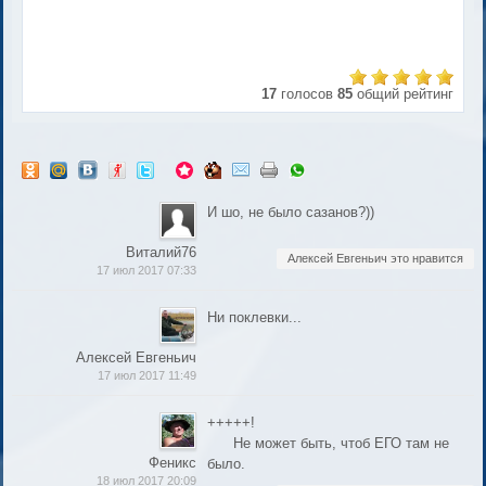
17
голосов
85
общий рейтинг
И шо, не было сазанов?))
Виталий76
Алексей Евгеньич это нравится
17 июл 2017 07:33
Ни поклевки...
Алексей Евгеньич
17 июл 2017 11:49
+++++!
Не может быть, чтоб ЕГО там не
Феникс
было.
18 июл 2017 20:09