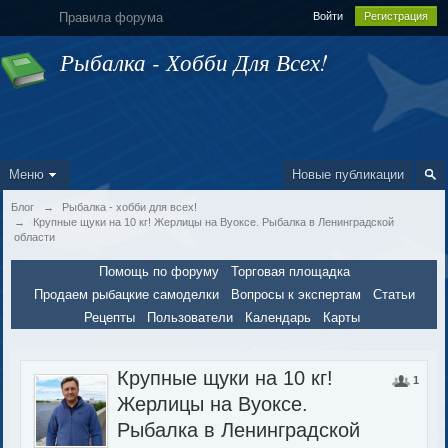
Правила форума
Войти
Регистрация
Рыбалка - Хобби Для Всех!
Меню
Новые публикации
Блог
→
Рыбалка - хобби для всех!
→
Крупные щуки на 10 кг! Жерлицы на Вуоксе. Рыбалка в Ленинградской
области
Помощь по форуму
Торговая площадка
Продаем рыбацкие самоделки
Вопросы к экспертам
Статьи
Рецепты
Пользователи
Календарь
Карты
Крупные щуки на 10 кг!
1
Жерлицы на Вуоксе.
Рыбалка в Ленинградской