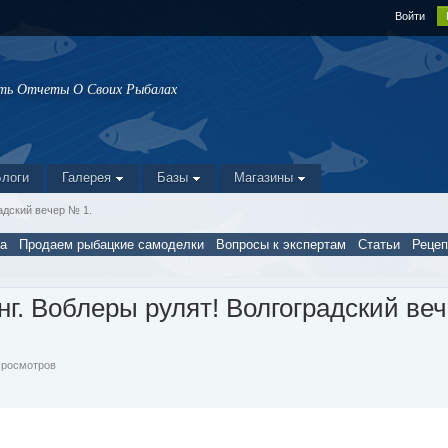
Войти
ать Отчеты О Своих Рыбалах
Блоги
Галерея
Базы
Магазины
адский вечер № 1.
а
Продаем рыбацкие самоделки
Вопросы к экспертам
Статьи
Реце
г. Воблеры рулят! Волгоградский ве
 Просмотров