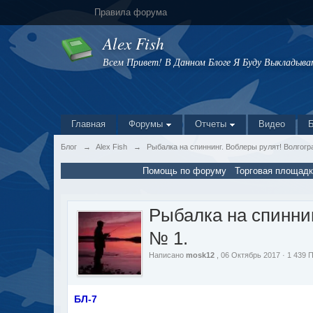
Правила форума
Alex Fish
Всем Привет! В Данном Блоге Я Буду Выкладыв
Главная
Форумы
Отчеты
Видео
Блог
→
Alex Fish
→
Рыбалка на спиннинг. Воблеры рулят! Волгогр
Помощь по форуму
Торговая площадк
Рыбалка на спиннин
№ 1.
Написано
mosk12
, 06 Октябрь 2017 · 1 439
БЛ-7