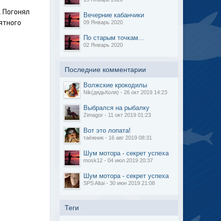
. Погонял
Вечерние кабанчики
ятного
09 Январь 2020
По старым точкам...
02 Январь 2020
Последние комментарии
Волжские крокодилы
Nik(дядьКоля) - 26 окт 2019 14:23
Выбрался на рыбалку
Zimagor - 11 окт 2019 01:23
Вот это лопата!
таёжник - 16 авг 2019 08:31
Шум мотора - секрет успеха
mosk12 - 04 июл 2019 20:37
Шум мотора - секрет успеха
SPS Altai - 30 июн 2019 21:08
Теги