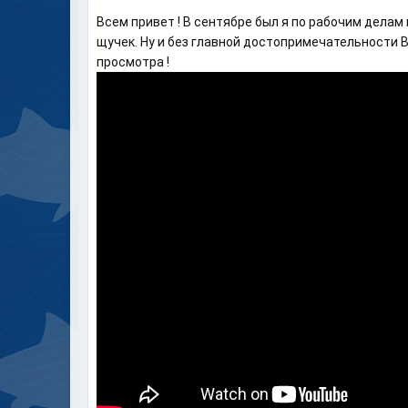
Всем привет ! В сентябре был я по рабочим делам 
щучек. Ну и без главной достопримечательности 
просмотра !