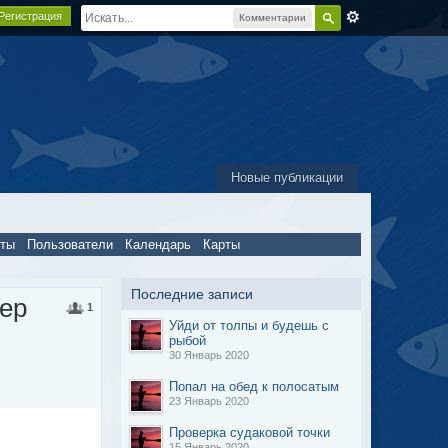
Регистрация
Комментарии
Новые публикации
пты
Пользователи
Календарь
Карты
Последние записи
чер
1
Уйди от толпы и будешь с
рыбой
30 Январь 2020
Попал на обед к полосатым
23 Январь 2020
Проверка судаковой точки
15 Январь 2020