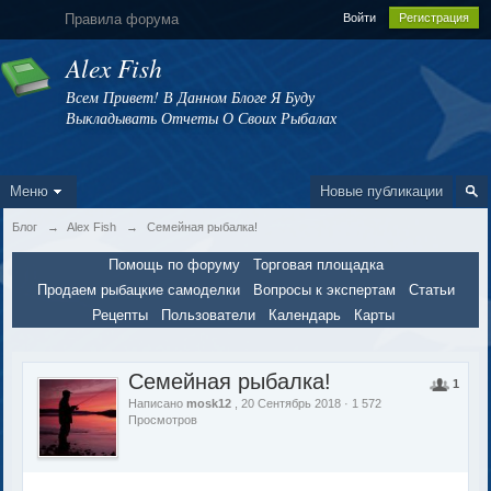
Правила форума
Войти
Регистрация
Alex Fish
Всем Привет! В Данном Блоге Я Буду
Выкладывать Отчеты О Своих Рыбалах
Меню
Новые публикации
Блог
→
Alex Fish
→
Семейная рыбалка!
Помощь по форуму
Торговая площадка
Продаем рыбацкие самоделки
Вопросы к экспертам
Статьи
Рецепты
Пользователи
Календарь
Карты
Семейная рыбалка!
1
Написано
mosk12
, 20 Сентябрь 2018 · 1 572
Просмотров