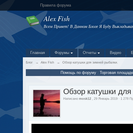
Правила форума
Alex Fish
Всем Привет! В Данном Блоге Я Буду Выкладыв
Главная
Форумы
Отчеты
Видео
Блог
→
Alex Fish
→
Обзор катушки для зимней рыбалки.
Помощь по форуму
Торговая площадк
Обзор катушки для
Написано
mosk12
, 29 Январь 2019 · 1 278 