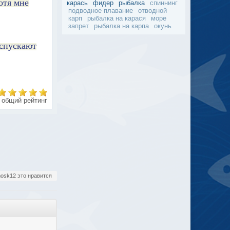
отя мне
карась
фидер
рыбалка
спиннинг
подводное плавание
отводной
карп
рыбалка на карася
море
запрет
рыбалка на карпа
окунь
 спускают
общий рейтинг
osk12 это нравится