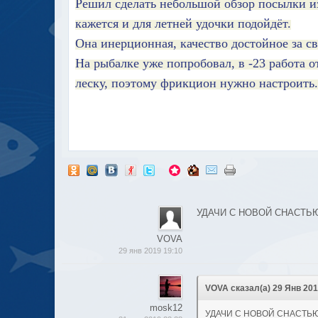
Решил сделать небольшой обзор посылки из
кажется и для летней удочки подойдёт.
Она инерционная, качество достойное за св
На рыбалке уже попробовал, в -23 работа 
леску, поэтому фрикцион нужно настроить.
УДАЧИ С НОВОЙ СНАСТЬЮ
VOVA
29 янв 2019 19:10
VOVA сказал(а) 29 Янв 2019
mosk12
УДАЧИ С НОВОЙ СНАСТЬЮ!