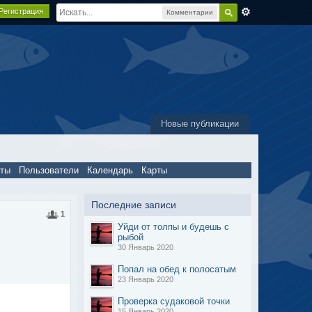
Регистрация
Комментарии
Новые публикации
пты
Пользователи
Календарь
Карты
Последние записи
1
Уйди от толпы и будешь с
рыбой
30 Январь 2020
Попал на обед к полосатым
23 Январь 2020
Проверка судаковой точки
15 Январь 2020