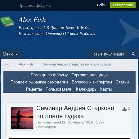
Правила форума
Войти
Регистрация
Alex Fish
Всем Привет! В Данном Блоге Я Буду
Выкладывать Отчеты О Своих Рыбалах
Меню
Новые публикации
Блог
→
Alex Fish
→
Семинар Андрея Старкова по ловле судака
Помощь по форуму
Торговая площадка
Продаем рыбацкие самоделки
Вопросы к экспертам
Статьи
Рецепты
Пользователи
Календарь
Карты
Семинар Андрея Старкова
1
по ловле судака
Написано
mosk12
, 01 Апрель 2019 · 1 797
Просмотров