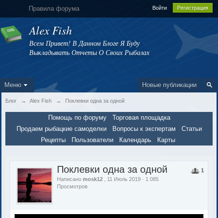
Правила форума
Войти
Регистрация
Alex Fish
Всем Привет! В Данном Блоге Я Буду
Выкладывать Отчеты О Своих Рыбалах
Меню
Новые публикации
Блог
→
Alex Fish
→
Поклевки одна за одной
Помощь по форуму
Торговая площадка
Продаем рыбацкие самоделки
Вопросы к экспертам
Статьи
Рецепты
Пользователи
Календарь
Карты
Поклевки одна за одной
1
Написано
mosk12
, 11 Июль 2019 · 1 085
Просмотров