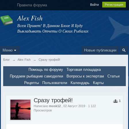
Правила форума
Войти
Регистрация
Alex Fish
Всем Привет! В Данном Блоге Я Буду
Выкладывать Отчеты О Своих Рыбалах
Меню
Новые публикации
Блог
→
Alex Fish
→
Сразу трофей!
Помощь по форуму
Торговая площадка
Продаем рыбацкие самоделки
Вопросы к экспертам
Статьи
Рецепты
Пользователи
Календарь
Карты
Сразу трофей!
1
Написано
mosk12
, 02 Август 2019 · 1 122
Просмотров