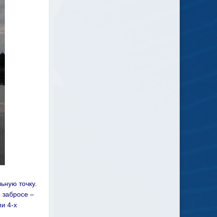
ьную точку.
6 забросе –
ми 4-х