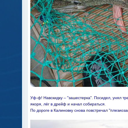
Уф-ф! Навскидку – "зашестерка". Посидел, унял тр
якоря, лёг в дрейф и начал собираться.
По дороге в Калиновку снова повстречал "плезиоза