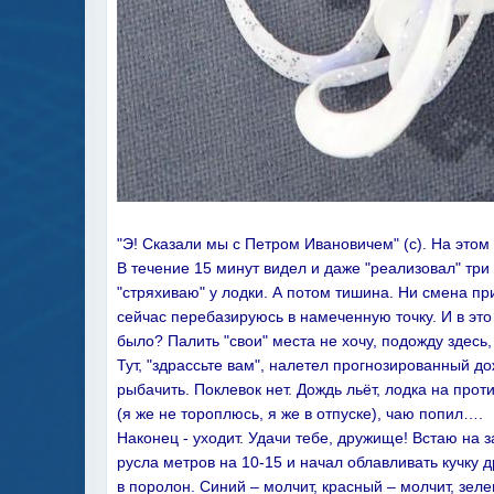
"Э! Сказали мы с Петром Ивановичем" (с). На этом
В течение 15 минут видел и даже "реализовал" три
"стряхиваю" у лодки. А потом тишина. Ни смена пр
сейчас перебазируюсь в намеченную точку. И в это 
было? Палить "свои" места не хочу, подожду здесь, 
Тут, "здрассьте вам", налетел прогнозированный д
рыбачить. Поклевок нет. Дождь льёт, лодка на про
(я же не тороплюсь, я же в отпуске), чаю попил….
Наконец - уходит. Удачи тебе, дружище! Встаю на 
русла метров на 10-15 и начал облавливать кучку
в поролон. Синий – молчит, красный – молчит, зе