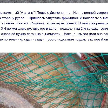
ва заметный "А-а-м-м"! Подсёк. Движения нет. Но я в полной уверен
 в сторону русла… Пришлось отпустить фрикцион. И началось: выка
ый, а какой-то вялый. Сильный, но не агрессивный. Потом она решила
3-4 не мог даже пустить его в дело – подходит на 2 м к лодке, всп
и снова её нужно легонько выкачивать… Наконец вывел (или она 
ше по течению, сдал назад и просто подставил подсак, в который о