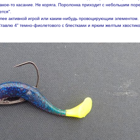
акое-то касание. Не коряга. Поролонка приходит с небольшим поре
ется".
более активной игрой или каким-нибудь провоцирующим элементом. 
 Ставлю 4" темно-фиолетового с блестками и ярким желтым хвости