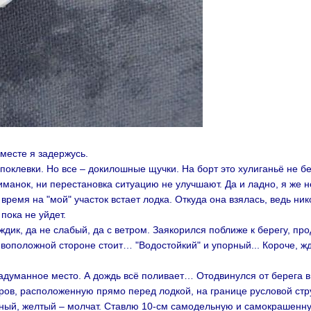
 месте я задержусь.
 поклевки. Но все – докилошные щучки. На борт это хулиганьё не бе
иманок, ни перестановка ситуацию не улучшают. Да и ладно, я же н
время на "мой" участок встает лодка. Откуда она взялась, ведь ник
пока не уйдет.
ождик, да не слабый, да с ветром. Заякорился поближе к берегу, п
тивоположной стороне стоит… "Водостойкий" и упорный... Короче, ж
задуманное место. А дождь всё поливает… Отодвинулся от берега в
 дров, расположенную прямо перед лодкой, на границе русловой ст
леный, желтый – молчат. Ставлю 10-см самодельную и самокрашенн