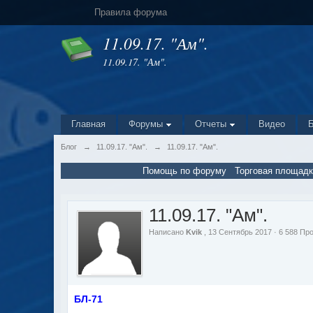
Правила форума
11.09.17. "Ам".
11.09.17. "Ам".
Главная
Форумы
Отчеты
Видео
Блог
→
11.09.17. "Ам".
→
11.09.17. "Ам".
Помощь по форуму
Торговая площадк
11.09.17. "Ам".
Написано
Kvik
, 13 Сентябрь 2017 · 6 588 П
БЛ-71