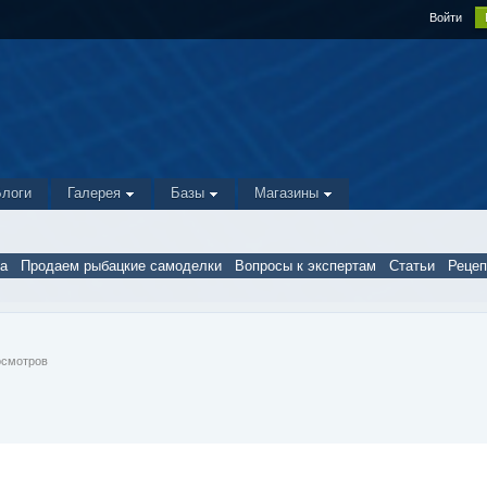
Войти
Блоги
Галерея
Базы
Магазины
а
Продаем рыбацкие самоделки
Вопросы к экспертам
Статьи
Реце
росмотров