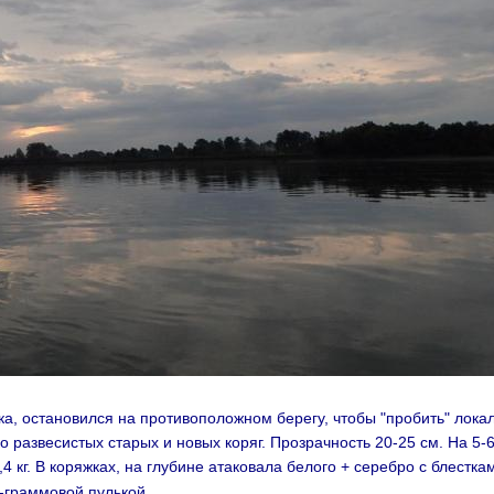
ка, остановился на противоположном берегу, чтобы "пробить" локал
о развесистых старых и новых коряг. Прозрачность 20-25 см. На 5-
4 кг. В коряжках, на глубине атаковала белого + серебро с блестка
0-граммовой пулькой.