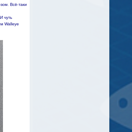
зом. Всё-таки
И чуть
ком
Walleye