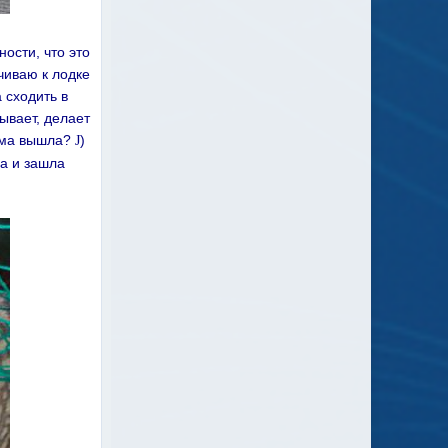
ности, что это
чиваю к лодке
 сходить в
лывает, делает
сама вышла?
)
J
на и зашла