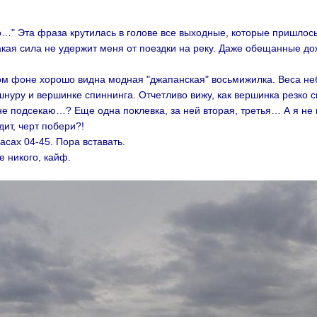
дро…" Эта фраза крутилась в голове все выходные, которые пришлос
какая сила не удержит меня от поездки на реку. Даже обещанные д
том фоне хорошо видна модная "джапанская" восьмижилка. Веса н
нуру и вершинке спиннинга. Отчетливо вижу, как вершинка резко с
 не подсекаю…? Еще одна поклевка, за ней вторая, третья… А я не 
ит, черт побери?!
сах 04-45. Пора вставать.
е никого, кайф.