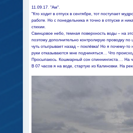
11.09.17. "Ам".
"Кто ходит в отпуск в сентябре, тот поступает му
работе. Но с понедельника я точно в отпуске и ни
стихии.
Свинцовое небо, темная поверхность воды – на э
поэтому дополнительно контролирую проводку по ш
чуть отыгрывает назад – поклёвка! Но я почему-то
руки отказываются мне подчиняться… Что происход
Просыпаюсь. Кошмарный сон спиннингиста…. На ча
В 07 часов я на воде, стартую из Калиновки. На рек