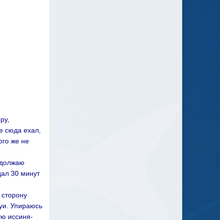
ру,
е сюда ехал,
ого же не
родолжаю
дал 30 минут
 сторону
руи. Упираюсь
ую иссиня-