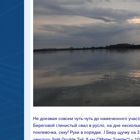
Не доезжая совсем чуть-чуть до намеченного участ
Береговой глинистый свал в русло, на дне нескольк
поклевочка, секу! Руки в порядке.
Беру щучку на 2,
J
хвостого
Split
Double
Tail
, 8 см ("
Mister
Twister
") с 1