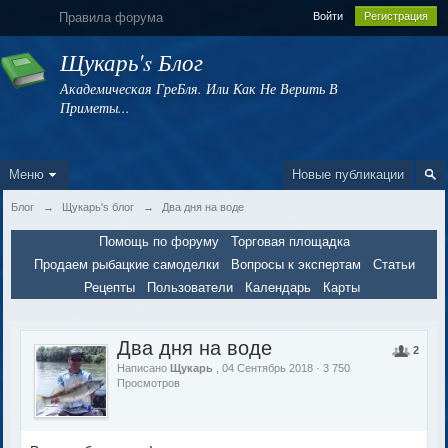
Правила форума
Войти
Регистрация
Щукарь's Блог
Академическая ГреБля. Или Как Не Верить В
Приметы...
Меню
Новые публикации
Блог
→
Щукарь's блог
→
Два дня на воде
Помощь по форуму
Торговая площадка
Продаем рыбацкие самоделки
Вопросы к экспертам
Статьи
Рецепты
Пользователи
Календарь
Карты
Два дня на воде
2
Написано
Щукарь
, 04 Сентябрь 2018 · 3 750
Просмотров