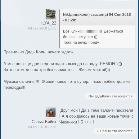
Nik(дядьКоля) сказал(а) 04 Сен 2018
- 03:28:
ILYA_22
04 сен 2018 10:35
Всё, блин!!!!!!!!!!!!!!!!!!!!!!!! Держаться
больше нету сил )))
Тоже на речку поеду.
Правильно Дядь Коль, нечего ждать.
А мне вот еще две недели ждать выхода на воду, РЕМОНТ((((
Зато потом дня на три без вариантов. Живем мечтой)))
Мужики отлично!!!! Живой поиск - это супер. Тоже люблю долгие
переходы!!!
Nik(дядьКоля) это нравится
Друг мой ! Да в тебе талант- писателя
! А я собираюсь на ваши новые точки с
Саныч Бийск
Чеканихи ! 5 +++ !
04 сен 2018 10:36
С.Палыч это нравится