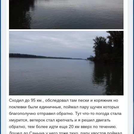
Сходил до 95 км., обследовал там пески и коряжник но
поклевки были единичные, поймал пару щучек которых
благополучно отправил обратно. Тут что-то погода стала
хмурится, ветерок стал крепчать и я решил двигать
обратно, тем более идти еще 20 км вверх по течению.
Дошел до Саныча у него тоже тихо, пару хвостов поймал