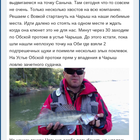
выдвигаемся на точку Саныча. Там сегодня что-то совсем
не очень. Только несколько хвостов на всю компанию.
Решаем с Вовкой стартануть на Чарыш на наши любимые
места. Идти далеко но стоять на одном месте и ждать
когда она клюнет это не для нас. Минут через 30 заходим
по Обской протоке в устье Чарыша. До этого кстати, пока
шли нашли неплохую точку на Оби где взяли 2
подтрешечных щуки и поимели несколько злых поклевок.
На Устье Обской протоки прям у впадения в Чарыш
ловлю зачетного судачка.
На наших точках Чарыша особо порыбачить не удалось.