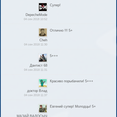
Супер!
DepecheMode
04 сен 2018 10:52
Отлично !!! 5+
Cheh
04 сен 2018 11:30
5+++
Дантист 68
04 сен 2018 11:31
Красиво порыбачили! 5+++
доктор Влад
04 сен 2018 11:37
Евгений супер! Молодцы! 5+
МАЗАЙ ВАДОСЫЧ