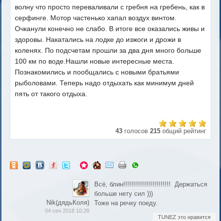
волну что просто переваливали с гребня на гребень, как в
серфинге. Мотор частенько хапал воздух винтом.
Очканули конечно не слабо. В итоге все оказались живы и
здоровы. Накатались на лодке до изжоги и дрожи в
коленях. По подсчетам прошли за два дня много больше
100 км по воде.Нашли новые интересные места.
Познакомились и пообщались с новыми братьями
рыболовами. Теперь надо отдыхать как минимум дней
пять от такого отдыха.
43
голосов
215
общий рейтинг
Всё, блин!!!!!!!!!!!!!!!!!!!!!!!! Держаться
больше нету сил )))
Nik(дядьКоля)
Тоже на речку поеду.
04 сен 2018 10:28
TUNEZ это нравится