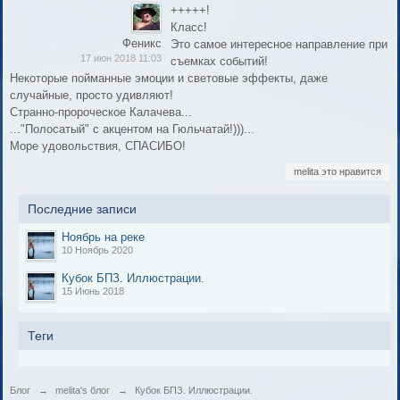
+++++!
Класс!
Феникс
Это самое интересное направление при
17 июн 2018 11:03
съемках событий!
Некоторые пойманные эмоции и световые эффекты, даже
случайные, просто удивляют!
Странно-пророческое Калачева...
..."Полосатый" с акцентом на Гюльчатай!)))...
Море удовольствия, СПАСИБО!
melita это нравится
Последние записи
Ноябрь на реке
10 Ноябрь 2020
Кубок БПЗ. Иллюстрации.
15 Июнь 2018
Теги
Блог
→
melita's блог
→
Кубок БПЗ. Иллюстрации.