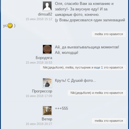
Оля, спасибо Вам за компанию и
заботу!- За вкусную еду! И за
dimsa82
шикарные фото, конечно.
15 июн 2018 15:12
(у Вовы дорисовался один залихвацкий
ус
)
melita это нравится
Ай, да выхватывальщица моментов!
Ай, молодца!
Бородяга
15 июн 2018 16:53
Nik(дядьКоля), melita, пустырник и
еще 1
это нравится
Круть! С Душой фото...
Прогрессор
Nik(дядьКоля) и melita это нравится
16 июн 2018 17:09
+++555
Ветер
melita это нравится
16 июн 2018 20:27