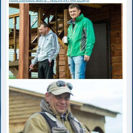
https://photos.app.g...N5ZmHNTfRP2EvF8