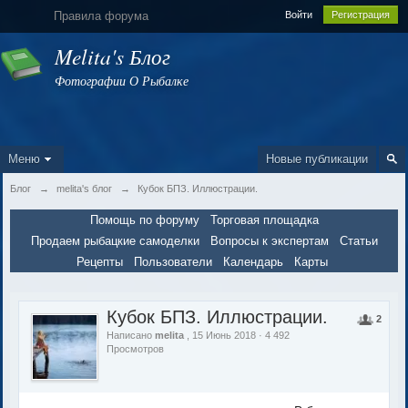
Правила форума
Войти
Регистрация
Melita's Блог
Фотографии О Рыбалке
Меню
Новые публикации
Блог
→
melita's блог
→
Кубок БПЗ. Иллюстрации.
Помощь по форуму
Торговая площадка
Продаем рыбацкие самоделки
Вопросы к экспертам
Статьи
Рецепты
Пользователи
Календарь
Карты
Кубок БПЗ. Иллюстрации.
2
Написано
melita
, 15 Июнь 2018 · 4 492
Просмотров