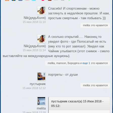
Спасибо! И спортсменам - можно
заглянуть в недалёкое прошлое. И нам,
Nik(дядьКоля)
простым смертным - там побывать )))
15 июн 2018 11:10
melita это нравится
А сколько открытий..... Наконец то
увидел фото - где Полосатый не есть
Nik(дядьКоля)
(ему кто то рот завязал). Увидел как
15 июн 2018 11:14
Чайник улыбается (этот снимок - смело
выставляйте на международные аукционы).
melita, manson, Бородяга и
еще 1
это нравится
портреты - от души
пустырник
melita это нравится
15 июн 2018 12:12
пустырник сказал(а) 15 Июн 2018 -
05:12:
melita
15 июн 2018 12:18