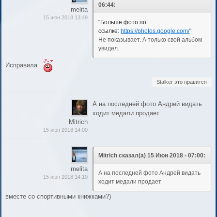
06:44:
melita
15 июн 2018 13:49
"Больше фото по
ссылке:
https://photos.google.com/
"
Не показывает. А только свой альбом
увидел.
Исправила.
Stalker это нравится
А на последней фото Андрей видать
ходит медали продает
Mitrich
15 июн 2018 14:00
Mitrich сказал(а) 15 Июн 2018 - 07:00:
melita
А на последней фото Андрей видать
15 июн 2018 14:10
ходит медали продает
вместе со спортивными книжками?)