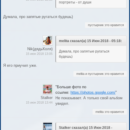
портреты - от души
Думала, про запятые ругаться будешь)
пустырник это нравится
melita сказал(а) 15 Июн 2018 - 05:18:
Nik(дядьКоля)
Думала, про запятые ругаться
15 июн 2018 13:05
будешь)
Я его приучил уже.
melita и пустырник это нравится
"Больше фото по
ссылке:
https://photos.google.com/
"
Stalker
Не показывает. А только свой альбом
15 июн 2018 13:44
увидел.
melita это нравится
Stalker сказал(а) 15 Июн 2018 -