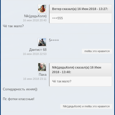
Ветер сказал(а) 16 Июн 2018 - 13:27:
Nik(дядьКоля)
+++555
16 июн 2018 20:40
Чё так мало?
5++++
Дантист 68
melita это нравится
16 июн 2018 22:53
Nik(дядьКоля) сказал(а) 16 Июн
2018 - 13:40:
Паха
16 июн 2018 23:11
Чё так мало?
Солидарность ихняя))
Пс фотки классные!
Nik(дядьКоля) и melita это нравится