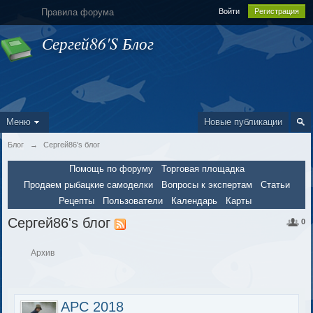
Правила форума
Войти
Регистрация
Сергей86's Блог
Меню
Новые публикации
Блог
→
Сергей86's блог
Помощь по форуму
Торговая площадка
Продаем рыбацкие самоделки
Вопросы к экспертам
Статьи
Рецепты
Пользователи
Календарь
Карты
Сергей86's блог
0
Архив
АРС 2018