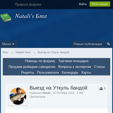
Правила форума
Войти
Регистрация
Natali's Блог
Меню
Новые публикации
Блог
→
Natali's блог
→
Выезд на Уткуль бандой
Помощь по форуму
Торговая площадка
Продаем рыбацкие самоделки
Вопросы к экспертам
Статьи
Рецепты
Пользователи
Календарь
Карты
Выезд на Уткуль бандой
1
Написано
Natali
, 30 Октябрь 2019 · 1 996
Просмотров