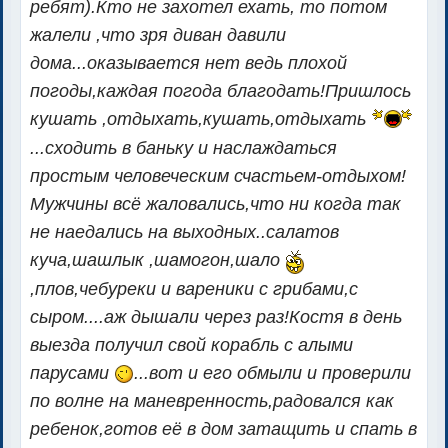
ребят).Кто не захотел ехать, то потом
жалели ,что зря диван давили
дома...оказывается нет ведь плохой
погоды,каждая погода благодать!Пришлось
кушать ,отдыхать,кушать,отдыхать
...сходить в баньку и наслаждаться
простым человеческим счастьем-отдыхом!
Мужчины всё жаловались,что ни когда так
не наедались на выходных..салатов
куча,шашлык ,шамогон,шало
,плов,чебуреки и вареники с грибами,с
сыром....аж дышали через раз!
Костя в день
выезда получил свой корабль с алыми
парусами
...вот и его обмыли и проверили
по волне на маневренность,радовался как
ребенок,готов её в дом затащить и спать в