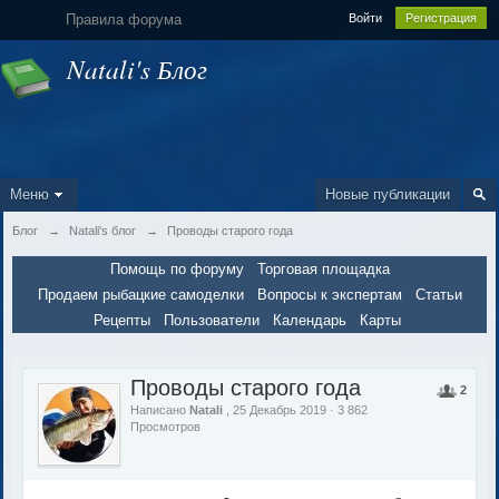
Правила форума
Войти
Регистрация
Natali's Блог
Меню
Новые публикации
Блог
→
Natali's блог
→
Проводы старого года
Помощь по форуму
Торговая площадка
Продаем рыбацкие самоделки
Вопросы к экспертам
Статьи
Рецепты
Пользователи
Календарь
Карты
Проводы старого года
2
Написано
Natali
, 25 Декабрь 2019 · 3 862
Просмотров