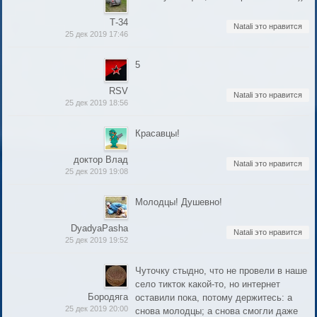
Т-34
Natali это нравится
25 дек 2019 17:46
5
RSV
Natali это нравится
25 дек 2019 18:56
Красавцы!
доктор Влад
Natali это нравится
25 дек 2019 19:08
Молодцы! Душевно!
DyadyaPasha
Natali это нравится
25 дек 2019 19:52
Чуточку стыдно, что не провели в наше
село тикток какой-то, но интернет
Бородяга
оставили пока, потому держитесь: а
25 дек 2019 20:00
снова молодцы; а снова смогли даже