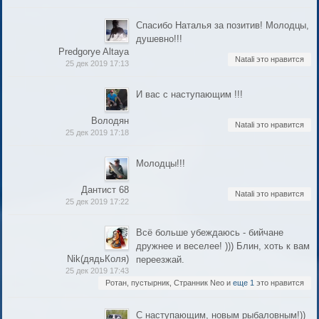
Спасибо Наталья за позитив! Молодцы,
душевно!!!
Predgorye Altaya
Natali это нравится
25 дек 2019 17:13
И вас с наступающим !!!
Володян
Natali это нравится
25 дек 2019 17:18
Молодцы!!!
Дантист 68
Natali это нравится
25 дек 2019 17:22
Всё больше убеждаюсь - бийчане
дружнее и веселее! ))) Блин, хоть к вам
Nik(дядьКоля)
переезжай.
25 дек 2019 17:43
Ротан, пустырник, Странник Neo и
еще 1
это нравится
С наступающим, новым рыбаловным!))