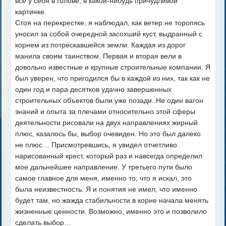
все у себя в голове, в какой-нибудь причудливой
картинке.
Стоя на перекрестке, я наблюдал, как ветер не торопясь
уносил за собой очередной засохший куст, выдранный с
корнем из потрескавшейся земли. Каждая из дорог
манила своим таинством. Первая и вторая вели в
довольно известные и крупные строительные компании. Я
был уверен, что пригодился бы в каждой из них, так как не
один год и пара десятков удачно завершенных
строительных объектов были уже позади. Не один вагон
знаний и опыта за плечами относительно этой сферы
деятельности рисовали на двух направлениях жирный
плюс, казалось бы, выбор очевиден. Но это был далеко
не плюс… Присмотревшись, я увидел отчетливо
нарисованный крест, который раз и навсегда определил
мое дальнейшее направление. У третьего пути было
самое главное для меня, именно то, что я искал, это
была неизвестность. Я и понятия не имел, что именно
будет там, но жажда стабильности в корне начала менять
жизненные ценности. Возможно, именно это и позволило
сделать выбор…