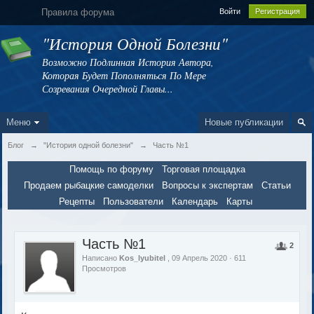
Правила форума
Войти
Регистрация
"История Одной Болезни"
Возможно Подлинная История Автора,
Которая Будет Пополняться По Мере
Созревания Очередной Главы...
Меню
Новые публикации
Блог
→
"История одной болезни"
→
Часть №1
Помощь по форуму
Торговая площадка
Продаем рыбацкие самоделки
Вопросы к экспертам
Статьи
Рецепты
Пользователи
Календарь
Карты
Часть №1
2
Написано
Kos_lyubitel
, 09 Апрель 2020 · 611
Просмотров