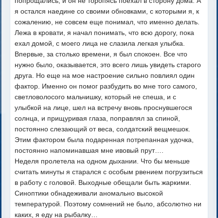
попрощались, и он не торопясь поехал в сторону дома. А
я остался наедине со своими обновками, с которыми я, к
сожалению, не совсем еще понимал, что именно делать.
Лежа в кровати, я начал понимать, что всю дорогу, пока
ехал домой, с моего лица не слазила легкая улыбка.
Впервые, за столько времени, я был спокоен. Все что
нужно было, оказывается, это всего лишь увидеть старого
друга. Но еще на мое настроение сильно повлиял один
фактор. Именно он помог разбудить во мне того самого,
светловолосого мальчишку, который не спеша, и с
улыбкой на лице, шел на встречу вновь проснувшегося
солнца, и прищуривая глаза, поправлял за спиной,
постоянно слезающий от веса, солдатский вещмешок.
Этим фактором была подаренная потрепанная удочка,
постоянно напоминавшая мне ивовый прут….
Неделя пролетела на одном дыхании. Что бы меньше
считать минуты я старался с особым рвением погрузиться
в работу с головой. Выходные обещали быть жаркими.
Синоптики обнадеживали аномально высокой
температурой. Поэтому сомнений не было, абсолютно ни
каких, я еду на рыбалку…