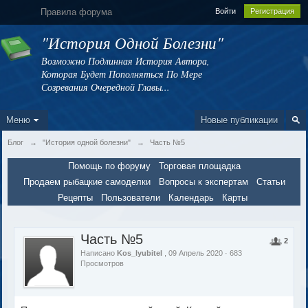
Правила форума
Войти
Регистрация
"История Одной Болезни"
Возможно Подлинная История Автора,
Которая Будет Пополняться По Мере
Созревания Очередной Главы...
Меню
Новые публикации
Блог
→
"История одной болезни"
→
Часть №5
Помощь по форуму
Торговая площадка
Продаем рыбацкие самоделки
Вопросы к экспертам
Статьи
Рецепты
Пользователи
Календарь
Карты
Часть №5
2
Написано
Kos_lyubitel
, 09 Апрель 2020 · 683
Просмотров