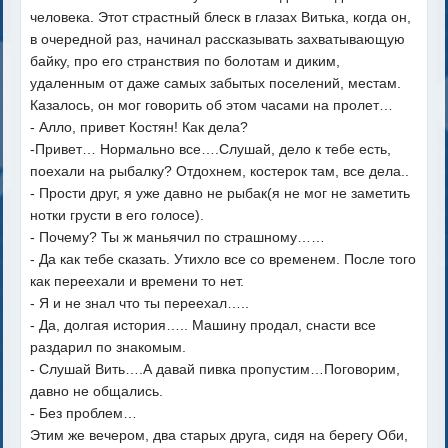
человека. Этот страстный блеск в глазах Витька, когда он,
в очередной раз, начинал рассказывать захватывающую
байку, про его странствия по болотам и диким,
удаленным от даже самых забытых поселений, местам.
Казалось, он мог говорить об этом часами на пролет…
- Алло, привет Костян! Как дела?
-Привет… Нормально все….Слушай, дело к тебе есть,
поехали на рыбалку? Отдохнем, костерок там, все дела..
- Прости друг, я уже давно не рыбак(я не мог не заметить
нотки грусти в его голосе).
- Почему? Ты ж маньячил по страшному……
- Да как тебе сказать. Утихло все со временем. После того
как переехали и времени то нет.
- Я и не знал что ты переехал…..
- Да, долгая история….. Машину продал, снасти все
раздарил по знакомым.
- Слушай Вить….А давай пивка пропустим…Поговорим,
давно не общались.
- Без проблем…
Этим же вечером, два старых друга, сидя на берегу Оби,