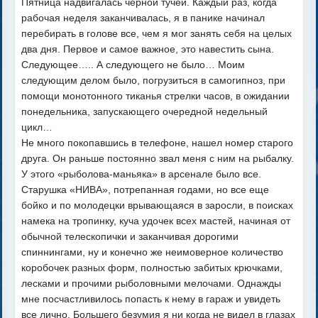
Пятница надвигалась черной тучей. Каждый раз, когда
рабочая неделя заканчивалась, я в панике начинал
перебирать в голове все, чем я мог занять себя на целых
два дня. Первое и самое важное, это навестить сына.
Следующее….. А следующего не было… Моим
следующим делом было, погрузиться в самогипноз, при
помощи монотонного тиканья стрелки часов, в ожидании
понедельника, запускающего очередной недельный
цикл…
Не много покопавшись в телефоне, нашел номер старого
друга. Он раньше постоянно звал меня с ним на рыбалку.
У этого «рыболова-маньяка» в арсенале было все.
Старушка «НИВА», потрепанная годами, но все еще
бойко и по молодецки врывающаяся в заросли, в поисках
намека на тропинку, куча удочек всех мастей, начиная от
обычной телескопички и заканчивая дорогими
спиннингами, ну и конечно же неимоверное количество
коробочек разных форм, полностью забитых крючками,
лесками и прочими рыболовными мелочами. Однажды
мне посчастливилось попасть к нему в гараж и увидеть
все лично. Большего безумия я ни когда не видел в глазах