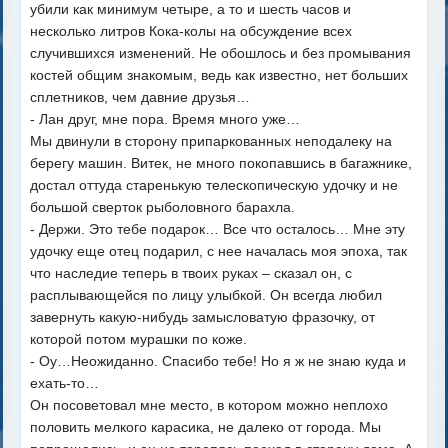
убили как минимум четыре, а то и шесть часов и
несколько литров Кока-колы на обсуждение всех
случившихся изменений. Не обошлось и без промывания
костей общим знакомым, ведь как известно, нет больших
сплетников, чем давние друзья…
- Лан друг, мне пора. Время много уже…
Мы двинули в сторону припаркованных неподалеку на
берегу машин. Витек, не много покопавшись в багажнике,
достал оттуда старенькую телескопическую удочку и не
большой сверток рыболовного барахла.
- Держи. Это тебе подарок… Все что осталось… Мне эту
удочку еще отец подарил, с нее началась моя эпоха, так
что наследие теперь в твоих руках – сказал он, с
расплывающейся по лицу улыбкой. Он всегда любил
завернуть какую-нибудь замысловатую фразочку, от
которой потом мурашки по коже.
- Оу…Неожиданно. Спасибо тебе! Но я ж не знаю куда и
ехать-то…
Он посоветовал мне место, в котором можно неплохо
половить мелкого карасика, не далеко от города. Мы