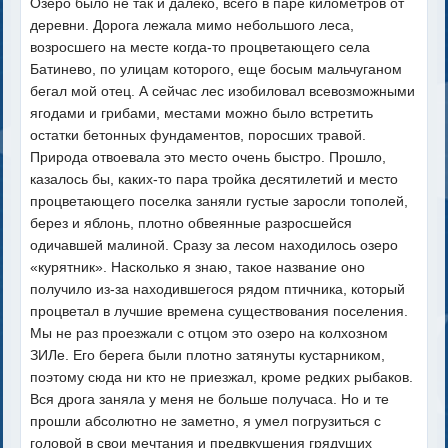
Озеро было не так и далеко, всего в паре километров от
деревни. Дорога лежала мимо небольшого леса,
возросшего на месте когда-то процветающего села
Батинево, по улицам которого, еще босым мальчуганом
бегал мой отец. А сейчас лес изобиловал всевозможными
ягодами и грибами, местами можно было встретить
остатки бетонных фундаментов, поросших травой.
Природа отвоевала это место очень быстро. Прошло,
казалось бы, каких-то пара тройка десятилетий и место
процветающего поселка заняли густые заросли тополей,
берез и яблонь, плотно обвеянные разросшейся
одичавшей малиной. Сразу за лесом находилось озеро
«курятник». Насколько я знаю, такое название оно
получило из-за находившегося рядом птичника, который
процветал в лучшие времена существования поселения.
Мы не раз проезжали с отцом это озеро на колхозном
ЗИЛе. Его берега были плотно затянуты кустарником,
поэтому сюда ни кто не приезжал, кроме редких рыбаков.
Вся дрога заняла у меня не больше получаса. Но и те
прошли абсолютно не заметно, я умел погрузиться с
головой в свои мечтания и предвкушения грядущих