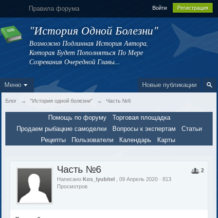
Правила форума
Войти
Регистрация
"История Одной Болезни"
Возможно Подлинная История Автора,
Которая Будет Пополняться По Мере
Созревания Очередной Главы...
Меню
Новые публикации
Блог
→
"История одной болезни"
→
Часть №6
Помощь по форуму
Торговая площадка
Продаем рыбацкие самоделки
Вопросы к экспертам
Статьи
Рецепты
Пользователи
Календарь
Карты
Часть №6
2
Написано
Kos_lyubitel
, 09 Апрель 2020 · 813
Просмотров