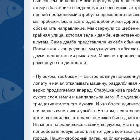
был совсем не давно. Я всю дорогу слушал расска
этому в багажнике всегда лежали всевозможные тр
прочий необходимый атрибут современного нивавод
мы прибыли. Была всего одна щебеночная дорога, 
обозначить направление. Мы свернули со щебенки,
крайняя улица, которая вела к дамбе, единственн
к лугам. Сама дамба представляла из себя обычн
Подъезжая к концу улицы, мы уткнулись в абсолют
двумя непонятными рычагами, Макс не торопясь по
развернуло по диагонали.
- Ну боком, так боком! – быстро воткнув пониженн
лопату и начал откапывать машину, раздалбливая к
верно продвигаемся вперед. Старушка нива гребла 
сухого слоя земли и цеплялась за него. Я с удивл
тридцатипятилетнего мужика. И что более удивител
появилась счастливая улыбка. На этом, к сожалени
холм, выяснилось, что дальше можно было двигатьс
Не много насладившись свежим воздухом, мы отпра
попробовать новую снасть я в тот день все-таки см
города. Нашли свободный пятак, на близлежащей з