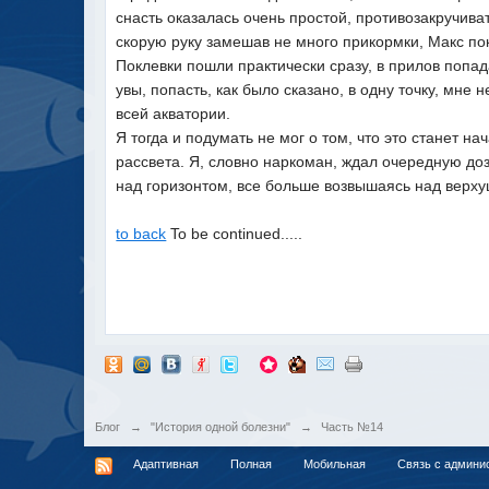
снасть оказалась очень простой, противозакручива
скорую руку замешав не много прикормки, Макс пока
Поклевки пошли практически сразу, в прилов попа
увы, попасть, как было сказано, в одну точку, мн
всей акватории.
Я тогда и подумать не мог о том, что это станет 
рассвета. Я, словно наркоман, ждал очередную доз
над горизонтом, все больше возвышаясь над верху
to back
To be continued.....
Блог
→
"История одной болезни"
→
Часть №14
Адаптивная
Полная
Мобильная
Связь с админи