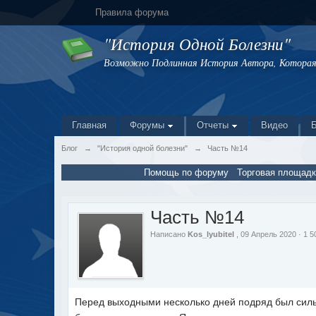
Правила форума
"История Одной Болезни"
Возможно Подлинная История Автора, Которая 
Главная
Форумы
Отчеты
Видео
Блог
→
"История одной болезни"
→
Часть №14
Помощь по форуму
Торговая площадк
Часть №14
Написано
Kos_lyubitel
, 09 Апрель 2020 · 1
Перед выходными несколько дней подряд был силь