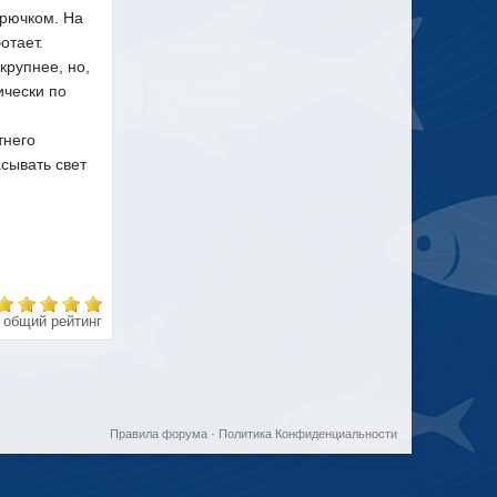
крючком. На
отает.
крупнее, но,
ически по
тнего
асывать свет
общий рейтинг
Правила форума
·
Политика Конфиденциальности