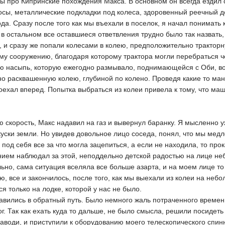
зы про Кипринские похождения Макса. В основном он всегда ездил 
осы, металлические подкладки под колеса, здоровенный реечный д
а. Сразу после того как мы въехали в поселок, я начал понимать
в остальном все оставшиеся ответвления трудно было так назвать
 и сразу же попали колесами в колею, предположительно тракторн
ому сооружению, благодаря которому трактора могли перебраться ч
ую насыпь, которую ежегодно размывало, поднимающейся с Оби, в
но расквашенную колею, глубиной по колено. Проведя какие то ма
ехал вперед. Попытка выбраться из колеи привела к тому, что ма
ую скорость, Макс надавил на газ и вывернул баранку. Я мысленно 
уски земли. Но увидев довольное лицо соседа, понял, что мы медл
под себя все за что могла зацепиться, а если не находила, то про
ением наблюдал за этой, неподдельно детской радостью на лице не
ьно, сама ситуация вселяла все больше азарта, и на моем лице то
ю, все и закончилось, после того, как мы выехали из колеи на неб
я только на лодке, которой у нас не было.
вились в обратный путь. Было немного жаль потраченного времен
ог. Так как ехать куда то дальше, не было смысла, решили посидеть
аводи, и приступили к оборудованию моего телескопического спин