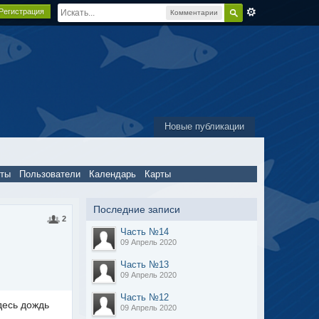
Регистрация
Комментарии
Новые публикации
пты
Пользователи
Календарь
Карты
Последние записи
2
Часть №14
09 Апрель 2020
Часть №13
09 Апрель 2020
Часть №12
десь дождь
09 Апрель 2020