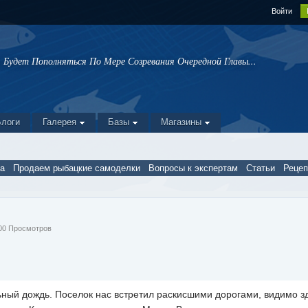
Войти
Будет Пополняться По Мере Созревания Очередной Главы...
Блоги
Галерея
Базы
Магазины
а
Продаем рыбацкие самоделки
Вопросы к экспертам
Статьи
Реце
 500 Просмотров
ный дождь. Поселок нас встретил раскисшими дорогами, видимо з