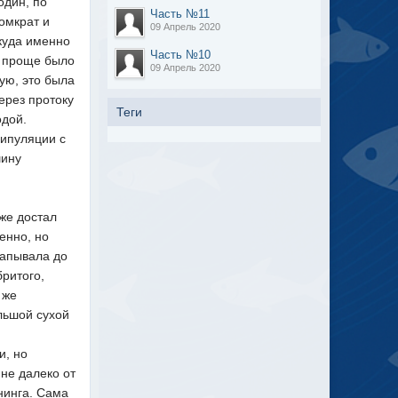
один, по
Часть №11
омкрат и
09 Апрель 2020
 куда именно
Часть №10
, проще было
09 Апрель 2020
ую, это была
ерез протоку
Теги
одой.
нипуляции с
шину
уже достал
енно, но
капывала до
бритого,
 же
ольшой сухой
и, но
 не далеко от
нинга. Сама