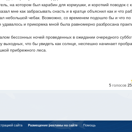
тель, на котором был карабин для кормушки, и короткий поводок с 
зал мне как забрасывать снасть и в кратце объяснил как и что раб
дал небольшой чебак. Возможно, со временем подошло бы и что по 
е не удавалось и прикормка мной была равномерно разбросана практ
началом бессонных ночей проведенных в ожидании очередного суббо
у выходных, что бы увидеть как солнце, неспешно начинает пробр
шкой прибрежного леса.
5
голосов
25
страцией сайта
Размещение рекламы на сайте
Помощь