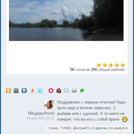
58
голосов
290
общий рейтинг
Поздравляю с первым отчетом! Надо
было ещё и батяню зафотать. С
Nik(дядьКоля)
рыбами или с удочкой. А то никто не
24 июн 2020 21:51
поверит, что вы его с собой брали
Север, TUNEZ, Дмитрий71 и
5 другим
это нравится