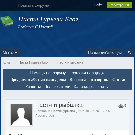
Правила форума
Войти
Регистрация
Настя Гурьева Блог
Рыбалка С Настей
Меню
Новые публикации
Блог
→
Настя Гурьева блог
→
Настя и рыбалка
Помощь по форуму
Торговая площадка
Продаем рыбацкие самоделки
Вопросы к экспертам
Статьи
Рецепты
Пользователи
Календарь
Карты
Настя и рыбалка
5
Написано
Настя Гурьева
, 24 Июнь 2020 · 5 005
Просмотров