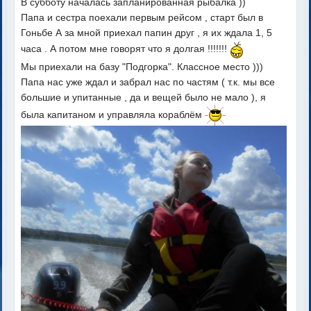
В субботу началась запланированная рыбалка ))
Папа и сестра поехали первым рейсом , старт был в
Гоньбе А за мной приехал папин друг , я их ждала 1, 5
часа . А потом мне говорят что я долгая !!!!!!!
Мы приехали на базу "Подгорка". Классное место )))
Папа нас уже ждал и забрал нас по частям ( т.к. мы все
большие и упитанные , да и вещей было не мало ), я
была капитаном и управляла кораблём