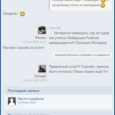
стройке своей ходит , командует
И
на рыбалку строго по выходным
Злыдень!
+++++!
Интересно наблюдать год за годом
Феникс
как утята в Лебёдушек-Рыбачек
27 июн 2020 10:14
превращаются!!! Евгеньич Молодец!
Настёне спасибо за отчет!
Алексей Евгеньич и Danelita это нравится
Прекрасный отчёт!!! Спасибо, приятно
было почитать! Пиши скорее ещё! 5+!
Zimagor
12 июл 2020 13:09
Последние записи
Настя и рыбалка
24 Июнь 2020