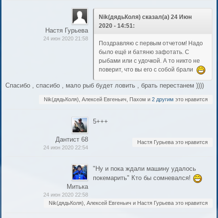
Nik(дядьКоля) сказал(а) 24 Июн
2020 - 14:51:
Настя Гурьева
24 июн 2020 21:58
Поздравляю с первым отчетом! Надо
было ещё и батяню зафотать. С
рыбами или с удочкой. А то никто не
поверит, что вы его с собой брали
Спасибо , спасибо , мало рыб будет ловить , брать перестанем ))))
Nik(дядьКоля), Алексей Евгеньич, Пахом и
2 другим
это нравится
5+++
Дантист 68
Настя Гурьева это нравится
24 июн 2020 22:54
"Ну и пока ждали машину удалось
покемарить" Кто бы сомневался!
Митька
24 июн 2020 22:58
Nik(дядьКоля), Алексей Евгеньич и Настя Гурьева это нравится