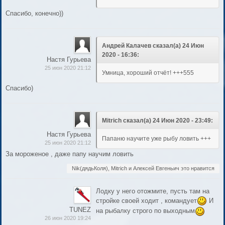
Спасибо, конечно))
Андрей Калачев сказал(а) 24 Июн
2020 - 16:36:
Настя Гурьева
25 июн 2020 21:12
Умница, хороший отчёт! +++555
Спасибо)
Mitrich сказал(а) 24 Июн 2020 - 23:49:
Настя Гурьева
Папаню научите уже рыбу ловить +++
25 июн 2020 21:12
За мороженое , даже папу научим ловить
Nik(дядьКоля), Mitrich и Алексей Евгеньич это нравится
Лодку у него отожмите, пусть там на
стройке своей ходит , командует
И
TUNEZ
на рыбалку строго по выходным
26 июн 2020 19:24