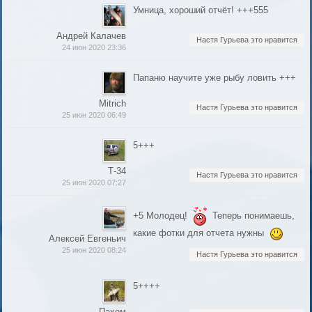
Умница, хороший отчёт! +++555
Андрей Калачев
Настя Гурьева это нравится
24 июн 2020 23:36
Папаню научите уже рыбу ловить +++
Mitrich
Настя Гурьева это нравится
25 июн 2020 06:49
5+++
Т-34
Настя Гурьева это нравится
25 июн 2020 07:27
+5 Молодец!
Теперь понимаешь,
какие фотки для отчета нужны
Алексей Евгеньич
25 июн 2020 08:24
Настя Гурьева это нравится
5++++
Пахом