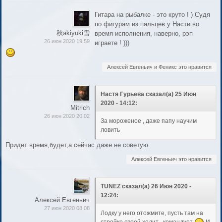
Гитара на рыбалке - это круто ! ) Судя
по фигурам из пальцев у Насти во
秋akiyuki雪
время исполнения, наверно, рэп
26 июн 2020 19:59
играете ! )))
Алексей Евгеньич и Феникс это нравится
Настя Гурьева сказал(а) 25 Июн
2020 - 14:12:
Mitrich
26 июн 2020 20:02
За мороженое , даже папу научим
ловить
Придет время,будет,а сейчас даже не советую.
Алексей Евгеньич это нравится
TUNEZ сказал(а) 26 Июн 2020 -
12:24:
Алексей Евгеньич
27 июн 2020 08:08
Лодку у него отожмите, пусть там на