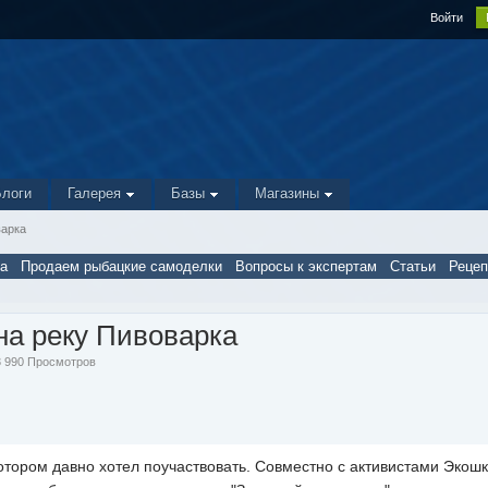
Войти
Блоги
Галерея
Базы
Магазины
варка
а
Продаем рыбацкие самоделки
Вопросы к экспертам
Статьи
Реце
а реку Пивоварка
 3 990 Просмотров
котором давно хотел поучаствовать. Совместно с активистами Экош