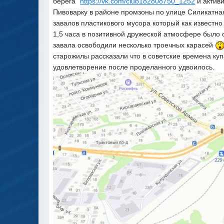
берега"
https://vk.com/club182808750_1252
и актив
Пивоварку в районе промзоны по улице Силикатна
завалов пластикового мусора который как известно
1,5 часа в позитивной дружеской атмосфере было
завала освободили несколько троечных карасей
старожилы рассказали что в советские времена купал
удовлетворение после проделанного удвоилось.