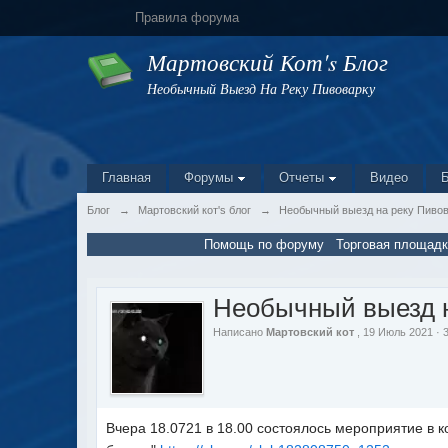
Правила форума
Мартовский Кот's Блог
Необычный Выезд На Реку Пивоварку
Главная
Форумы
Отчеты
Видео
Блог
→
Мартовский кот's блог
→
Необычный выезд на реку Пиво
Помощь по форуму
Торговая площадк
Необычный выезд н
Написано
Мартовский кот
, 19 Июль 2021 ·
Вчера 18.0721 в 18.00 состоялось мероприятие в 