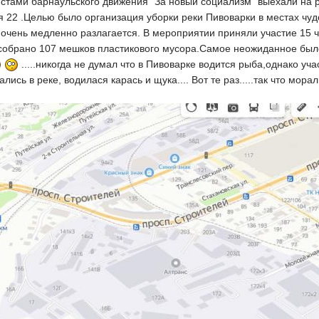
истами барнаульского движения "За новый социализм" выехали на 
я 22 .Целью было организация уборки реки Пивоварки в местах чу
 очень медленно разлагается. В мероприятии приняли участие 15 ч
 собрано 107 мешков пластикового мусора.Самое неожиданное было
.....никогда не думал что в Пивоварке водится рыба,однако уча
ись в реке, водилася карась и щука.... Вот те раз.....так что мора