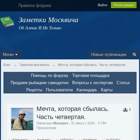
Правила форума
Войти
Регистрация
Заметки Москвича
Об Алтае И Не Только
Меню
Новые публикации
Блог
→
Заметки москвича
→
Мечта, которая сбылась. Часть четвертая.
Помощь по форуму
Торговая площадка
Продаем рыбацкие самоделки
Вопросы к экспертам
Статьи
Рецепты
Пользователи
Календарь
Карты
Мечта, которая сбылась.
1
Часть четвертая.
Написано
Москвич
, 31 Август 2020 · 4 794
Просмотров
Камчатка
вулканы
гейзеры
медведи
рыбалка