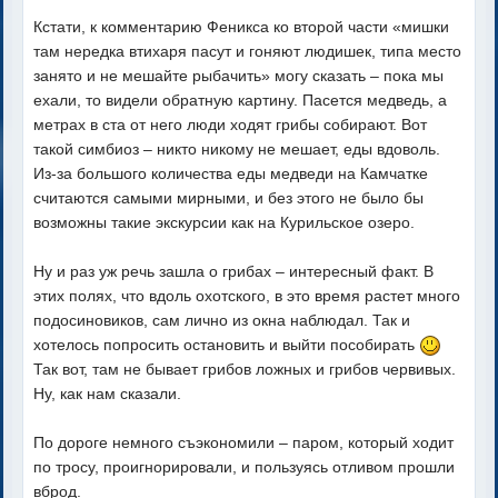
Кстати, к комментарию Феникса ко второй части «мишки
там нередка втихаря пасут и гоняют людишек, типа место
занято и не мешайте рыбачить» могу сказать – пока мы
ехали, то видели обратную картину. Пасется медведь, а
метрах в ста от него люди ходят грибы собирают. Вот
такой симбиоз – никто никому не мешает, еды вдоволь.
Из-за большого количества еды медведи на Камчатке
считаются самыми мирными, и без этого не было бы
возможны такие экскурсии как на Курильское озеро.
Ну и раз уж речь зашла о грибах – интересный факт. В
этих полях, что вдоль охотского, в это время растет много
подосиновиков, сам лично из окна наблюдал. Так и
хотелось попросить остановить и выйти пособирать
Так вот, там не бывает грибов ложных и грибов червивых.
Ну, как нам сказали.
По дороге немного съэкономили – паром, который ходит
по тросу, проигнорировали, и пользуясь отливом прошли
вброд.