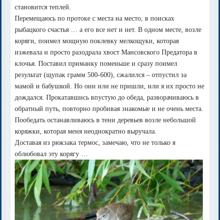
становится теплей.
Перемещаюсь по протоке с места на место, в поисках
рыбацкого счастья … а его все нет и нет. В одном месте, возле
коряги, поимел мощную поклевку мелкощуки, которая
изжевала и просто разодрала хвост Мансовского Предатора в
клочья. Поставил приманку поменьше и сразу поимел
результат (щупак грамм 500-600), сжалился – отпустил за
мамой и бабушкой. Но они или не пришли, или я их просто не
дождался. Прокатавшись впустую до обеда, разворачиваюсь в
обратный путь, повторно пробивая знакомые и не очень места.
Пообедать останавливаюсь в тени деревьев возле небольшой
коряжки, которая меня неоднократно выручала.
Доставая из рюкзака термос, замечаю, что не только я
облюбовал эту корягу …