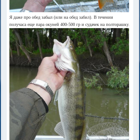
Я даже про обед забыл (или на обед забил). В течении
получаса еще пара окуней 400-500 гр и судачек на полторашку.