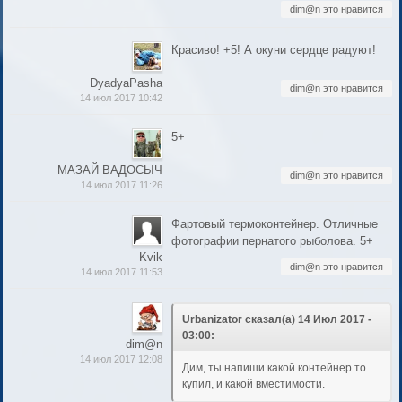
dim@n это нравится
Красиво! +5! А окуни сердце радуют!
DyadyaPasha
dim@n это нравится
14 июл 2017 10:42
5+
МАЗАЙ ВАДОСЫЧ
dim@n это нравится
14 июл 2017 11:26
Фартовый термоконтейнер. Отличные
фотографии пернатого рыболова. 5+
Kvik
dim@n это нравится
14 июл 2017 11:53
Urbanizator сказал(а) 14 Июл 2017 -
03:00:
dim@n
14 июл 2017 12:08
Дим, ты напиши какой контейнер то
купил, и какой вместимости.