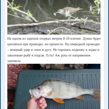
На одном из зацепов оторвал метров 8-10 плетни. Думал будет
цепляться при проводке, но пронесло. На очередной проводке
– мощный удар и спин в дугу. Не торопясь подвожу к лодке и
заваливаю рыбу в подсак. Есть! Аж рука от напряжения
занемела.