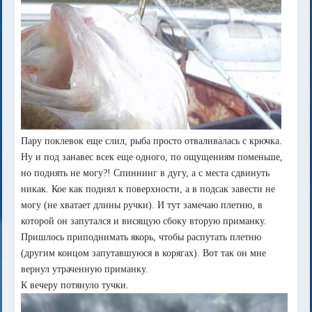
Пару поклевок еще слил, рыба просто отваливалась с крючка.
Ну и под занавес всек еще одного, по ощущениям поменьше,
но поднять не могу?! Спиннинг в дугу, а с места сдвинуть
никак. Кое как поднял к поверхности, а в подсак завести не
могу (не хватает длины ручки). И тут замечаю плетню, в
которой он запутался и висящую сбоку вторую приманку.
Пришлось приподнимать якорь, чтобы распутать плетню
(другим концом запутавшуюся в корягах). Вот так он мне
вернул утраченную приманку.
К вечеру потянуло тучки.