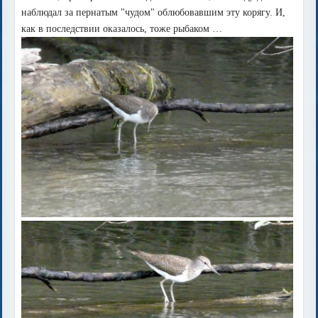
наблюдал за пернатым "чудом" облюбовавшим эту корягу. И,
как в последствии оказалось, тоже рыбаком …