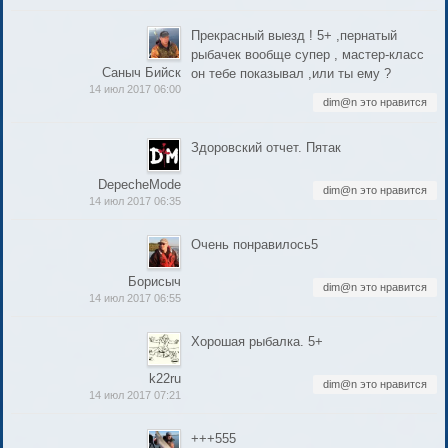
Прекрасный выезд ! 5+ ,пернатый
рыбачек вообще супер , мастер-класс
Саныч Бийск
он тебе показывал ,или ты ему ?
14 июл 2017 06:00
dim@n это нравится
Здоровский отчет. Пятак
DepecheMode
dim@n это нравится
14 июл 2017 06:35
Очень понравилось5
Борисыч
dim@n это нравится
14 июл 2017 06:55
Хорошая рыбалка. 5+
k22ru
dim@n это нравится
14 июл 2017 07:21
+++555