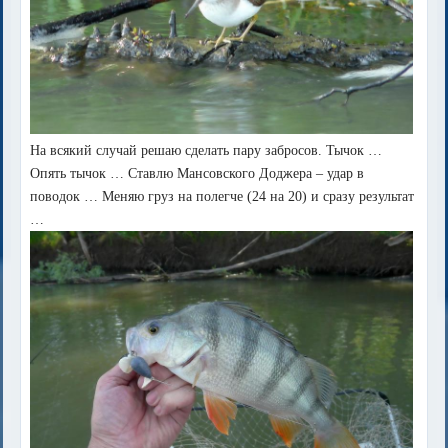
На всякий случай решаю сделать пару забросов. Тычок …
Опять тычок … Ставлю Мансовского Доджера – удар в
поводок … Меняю груз на полегче (24 на 20) и сразу результат
…