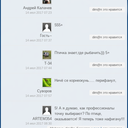
Андрей Калачев
dim@n это нравится
14 июл 2017 07:23
555+
Гость--
dim@n это нравится
14 июл 2017 07:37
Птичка знает,где рыбачить))) 5+
Т-34
dim@n это нравится
14 июл 2017 07:44
Ничё се корнеокунь..... перифанул,
Суворов
dim@n это нравится
14 июл 2017 07:57
5! А я думаю, как профессионалы
точку выбирают? По птице,
ARTEM354
оказывается! Я теперь тоже нафигачу!!!
14 июл 2017 08:30