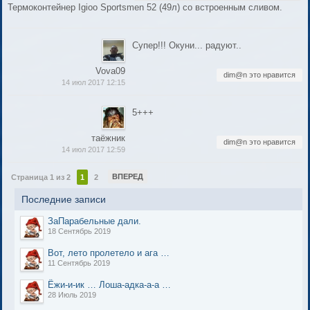
Термоконтейнер Igioo Sportsmen 52 (49л) со встроенным сливом.
Супер!!! Окуни... радуют..
Vova09
dim@n это нравится
14 июл 2017 12:15
5+++
таёжник
dim@n это нравится
14 июл 2017 12:59
ВПЕРЕД
Страница 1 из 2
1
2
Последние записи
ЗаПарабельные дали.
18 Сентябрь 2019
Вот, лето пролетело и ага …
11 Сентябрь 2019
Ёжи-и-ик … Лоша-адка-а-а …
28 Июль 2019