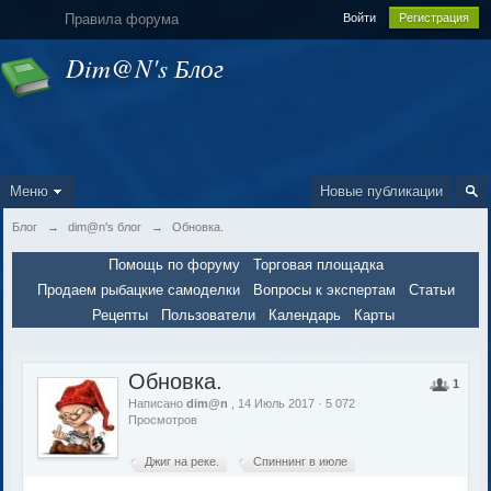
Правила форума
Войти
Регистрация
Dim@n's Блог
Меню
Новые публикации
Блог
→
dim@n's блог
→
Обновка.
Помощь по форуму
Торговая площадка
Продаем рыбацкие самоделки
Вопросы к экспертам
Статьи
Рецепты
Пользователи
Календарь
Карты
Обновка.
1
Написано
dim@n
, 14 Июль 2017 · 5 072
Просмотров
Джиг на реке.
Спиннинг в июле