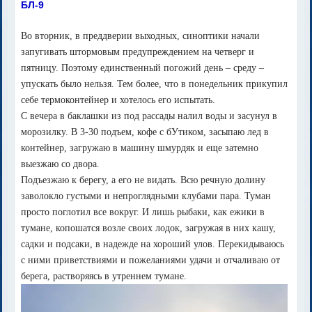
БЛ-9
Во вторник, в преддверии выходных, синоптики начали
запугивать штормовым предупреждением на четверг и
пятницу. Поэтому единственный погожий день – среду –
упускать было нельзя. Тем более, что в понедельник прикупил
себе термоконтейнер и хотелось его испытать.
С вечера в баклашки из под рассады налил воды и засунул в
морозилку. В 3-30 подъем, кофе с бУтиком, засыпаю лед в
контейнер, загружаю в машину шмурдяк и еще затемно
выезжаю со двора.
Подъезжаю к берегу, а его не видать. Всю речную долину
заволокло густыми и непроглядными клубами пара. Туман
просто поглотил все вокруг. И лишь рыбаки, как ежики в
тумане, копошатся возле своих лодок, загружая в них кашу,
садки и подсаки, в надежде на хороший улов. Перекидываюсь
с ними приветствиями и пожеланиями удачи и отчаливаю от
берега, растворяясь в утреннем тумане.