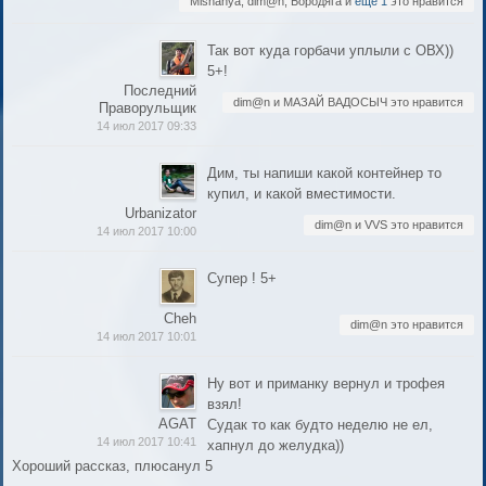
Mishanya, dim@n, Бородяга и
еще 1
это нравится
Так вот куда горбачи уплыли с ОВХ))
5+!
Последний
dim@n и МАЗАЙ ВАДОСЫЧ это нравится
Праворульщик
14 июл 2017 09:33
Дим, ты напиши какой контейнер то
купил, и какой вместимости.
Urbanizator
dim@n и VVS это нравится
14 июл 2017 10:00
Супер ! 5+
Cheh
dim@n это нравится
14 июл 2017 10:01
Ну вот и приманку вернул и трофея
взял!
AGAT
Судак то как будто неделю не ел,
14 июл 2017 10:41
хапнул до желудка))
Хороший рассказ, плюсанул 5