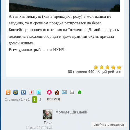
А так как мокнуть (как в прошлую грозу) в мои планы не
входило, то в срочном порядке ретировался на берег.
Контейнер прошел испытания на “отлично”. Домой вернулась
половина заложенного льда и даже крайний окунь приехал
домой живым.
Всем удачных рыбалок и НХНЧ.
88
голосов
440
общий рейтинг
ВПЕРЕД
Страница 1 из 2
1
2
Молодец Диман!!!
Паха
dim@n это нравится
14 июл 2017 01:31