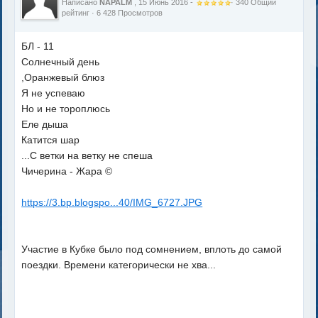
Написано
NAPALM
, 15 Июнь 2016 -
·
340
Общий
рейтинг
· 6 428 Просмотров
БЛ - 11
Солнечный день
,Оранжевый блюз
Я не успеваю
Но и не тороплюсь
Еле дыша
Катится шар
...С ветки на ветку не спеша
Чичерина - Жара ©
https://3.bp.blogspo...40/IMG_6727.JPG
Участие в Кубке было под сомнением, вплоть до самой
поездки. Времени категорически не хва...