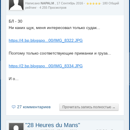
Написано
NAPALM
, 17 Сентябрь 2016 -
·
180
Общий
рейтинг
· 4 255 Просмотров
БЛ - 30
Ни каких щук, меня интересовал только судак...
https://4.bp.blogspo...00/IMG_8322.JPG
Поэтому только соответствующие приманки и груза...
https://2.bp.blogspo...00/IMG_8334.JPG
И о...
27 комментариев
Прочитать запись полностью →
"28 Heures du Mans"