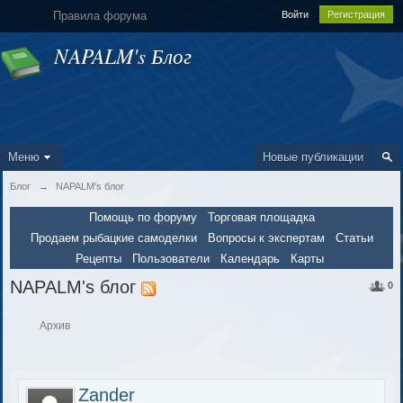
Правила форума
Войти
Регистрация
NAPALM's Блог
Меню
Новые публикации
Блог
→
NAPALM's блог
Помощь по форуму
Торговая площадка
Продаем рыбацкие самоделки
Вопросы к экспертам
Статьи
Рецепты
Пользователи
Календарь
Карты
NAPALM's блог
0
Архив
Zander