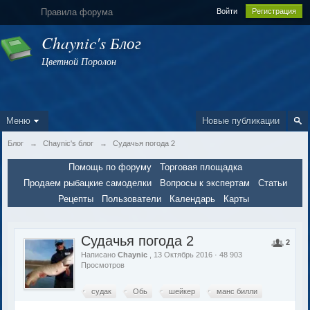
Правила форума
Войти
Регистрация
Chaynic's Блог
Цветной Поролон
Меню
Новые публикации
Блог
→
Chaynic's блог
→
Судачья погода 2
Помощь по форуму
Торговая площадка
Продаем рыбацкие самоделки
Вопросы к экспертам
Статьи
Рецепты
Пользователи
Календарь
Карты
Судачья погода 2
2
Написано
Chaynic
, 13 Октябрь 2016 · 48 903
Просмотров
судак
Обь
шейкер
манс билли