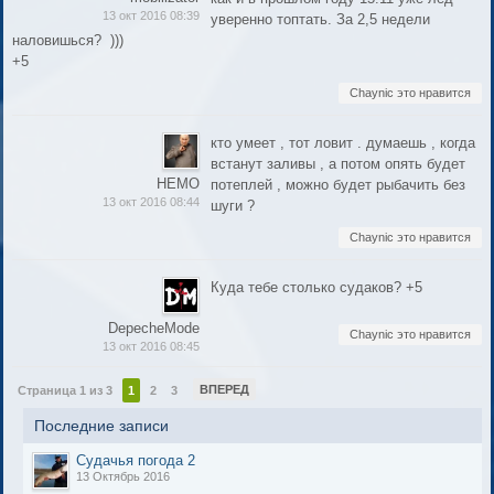
13 окт 2016 08:39
уверенно топтать. За 2,5 недели
наловишься? )))
+5
Chaynic это нравится
кто умеет , тот ловит . думаешь , когда
встанут заливы , а потом опять будет
НЕМО
потеплей , можно будет рыбачить без
13 окт 2016 08:44
шуги ?
Chaynic это нравится
Куда тебе столько судаков? +5
DepecheMode
Chaynic это нравится
13 окт 2016 08:45
ВПЕРЕД
Страница 1 из 3
1
2
3
Последние записи
Судачья погода 2
13 Октябрь 2016