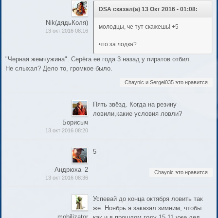
DSA сказал(а) 13 Окт 2016 - 01:08:
Nik(дядьКоля)
молодцы, че тут скажешь! +5
13 окт 2016 08:16
что за лодка?
"Черная жемчужина". Серёга ее года 3 назад у пиратов отбил.
Не слыхал? Дело то, громкое было.
Chaynic и Sergei035 это нравится
Пять звёзд. Когда на резину
ловили,какие условия ловли?
Борисыч
13 окт 2016 08:20
5
Андрюха_2
Chaynic это нравится
13 окт 2016 08:36
Успевай до конца октября ловить так
же. Ноябрь я заказал зимним, чтобы
mobilizator
как и в прошлом году 15.11 уже лед