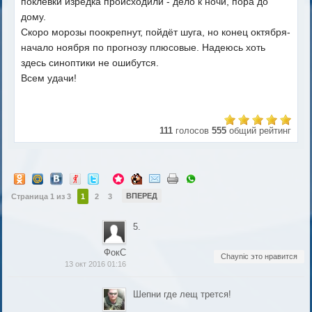
поклёвки изредка происходили - дело к ночи, пора до
дому.
Скоро морозы поокрепнут, пойдёт шуга, но конец октября-
начало ноября по прогнозу плюсовые. Надеюсь хоть
здесь синоптики не ошибутся.
Всем удачи!
111
голосов
555
общий рейтинг
ВПЕРЕД
Страница 1 из 3
1
2
3
5.
ФокС
Chaynic это нравится
13 окт 2016 01:16
Шепни где лещ трется!