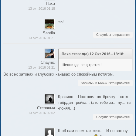
Паха
13 окт 2016 01:18
+5!
Santila
Chaynic это нравится
13 окт 2016 01:21
Паха сказал(а) 12 Окт 2016 - 18:18:
Chaynic
Шепни где лещ трется!
13 окт 2016 01:21
Во всех затонах и глубоких канавах со спокойным потягом.
Борисыч и МихАн это нравится
Красиво... Поставил пятёрочку... хотя -
твёрдая тройка... (это,тебе за... ну... ты
Степаныч
-понял...)
13 окт 2016 02:02
Chaynic это нравится
Шоб нам всем так жить... И по вагону