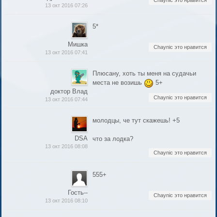
Chaynic это нравится
13 окт 2016 07:26
5*
Мишка
Chaynic это нравится
13 окт 2016 07:41
Плюсану, хоть ты меня на судачьи
места не возишь
5+
доктор Влад
Chaynic это нравится
13 окт 2016 07:44
молодцы, че тут скажешь! +5
DSA
что за лодка?
13 окт 2016 08:08
Chaynic это нравится
555+
Гость--
Chaynic это нравится
13 окт 2016 08:10