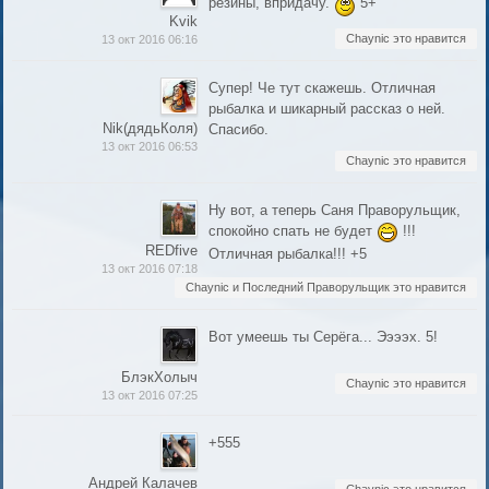
резины, впридачу.
5+
Kvik
Chaynic это нравится
13 окт 2016 06:16
Супер! Че тут скажешь. Отличная
рыбалка и шикарный рассказ о ней.
Nik(дядьКоля)
Спасибо.
13 окт 2016 06:53
Chaynic это нравится
Ну вот, а теперь Саня Праворульщик,
спокойно спать не будет
!!!
REDfive
Отличная рыбалка!!! +5
13 окт 2016 07:18
Chaynic и Последний Праворульщик это нравится
Вот умеешь ты Серёга... Ээээх. 5!
БлэкХолыч
Chaynic это нравится
13 окт 2016 07:25
+555
Андрей Калачев