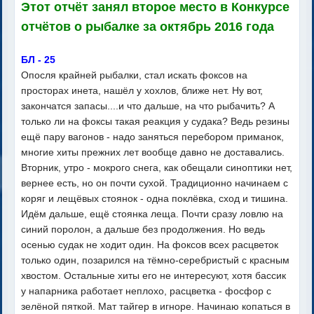
Этот отчёт занял второе место в Конкурсе
отчётов о рыбалке за октябрь 2016 года
БЛ - 25
Опосля крайней рыбалки, стал искать фоксов на
просторах инета, нашёл у хохлов, ближе нет. Ну вот,
закончатся запасы....и что дальше, на что рыбачить? А
только ли на фоксы такая реакция у судака? Ведь резины
ещё пару вагонов - надо заняться перебором приманок,
многие хиты прежних лет вообще давно не доставались.
Вторник, утро - мокрого снега, как обещали синоптики нет,
вернее есть, но он почти сухой. Традиционно начинаем с
коряг и лещёвых стоянок - одна поклёвка, сход и тишина.
Идём дальше, ещё стоянка леща. Почти сразу ловлю на
синий поролон, а дальше без продолжения. Но ведь
осенью судак не ходит один. На фоксов всех расцветок
только один, позарился на тёмно-серебристый с красным
хвостом. Остальные хиты его не интересуют, хотя бассик
у напарника работает неплохо, расцветка - фосфор с
зелёной пяткой. Мат тайгер в игноре. Начинаю копаться в