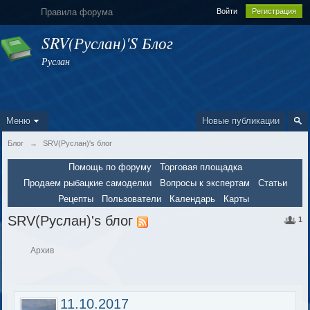
Правила форума
Войти
Регистрация
SRV(Руслан)'s Блог
Руслан
Меню
Новые публикации
Блог
→
SRV(Руслан)'s блог
Помощь по форуму
Торговая площадка
Продаем рыбацкие самоделки
Вопросы к экспертам
Статьи
Рецепты
Пользователи
Календарь
Карты
SRV(Руслан)'s блог
1
Архив
11.10.2017