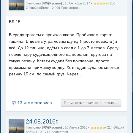
Написано
SRV(Руслан)
, 15 Октябрь 2017 -
·
200
Общий рейтинг
· 2 999 Просмотров
БЛ-15
В среду трогаем с причала вверх. Пробиваем коряги
тишина. В девять утра ловим щучку (просто повисла )и
всё. До 12 тишина, идём на свал с 1 до 7 метров. Сразу
ловлю пару судачков,одного на поролон, другова на
такую резину .Кстати судаки без поклевона, просто
прижимали приманку ко дну. Хотя один судачок снямкал
резину 15 см. по самый груз. Через...
13 комментариев
Прочитать запись полностью →
24.08.2016г.
Написано
SRV(Руслан)
, 26 Август 2016 -
·
214
Общий
рейтинг
· 3 171 Просмотров