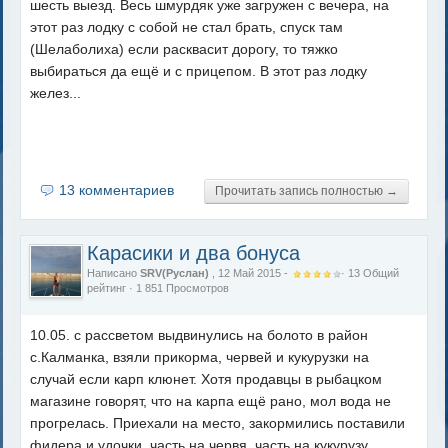
шесть выезд. Весь шмурдяк уже загружен с вечера, на
этот раз лодку с собой не стал брать, спуск там
(Шелаболиха) если расквасит дорогу, то тяжко
выбираться да ещё и с прицепом. В этот раз лодку
желез...
13 комментариев
Прочитать запись полностью →
Карасики и два бонуса
Написано
SRV(Руслан)
, 12 Май 2015 -
·
13
Общий
рейтинг
· 1 851 Просмотров
10.05. с рассветом выдвинулись на болото в район
с.Калманка, взяли прикорма, червей и кукурузки на
случай если карп клюнет. Хотя продавцы в рыбацком
магазине говорят, что на карпа ещё рано, мол вода не
прогрелась. Приехали на место, закормились поставили
фидера и удочки, часть на червя, часть на кукурузу.