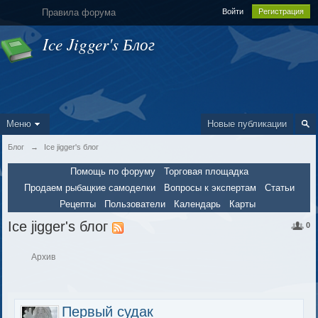
Правила форума
Войти
Регистрация
Ice Jigger's Блог
Меню
Новые публикации
Блог
→
Ice jigger's блог
Помощь по форуму
Торговая площадка
Продаем рыбацкие самоделки
Вопросы к экспертам
Статьи
Рецепты
Пользователи
Календарь
Карты
Ice jigger's блог
0
Архив
Первый судак