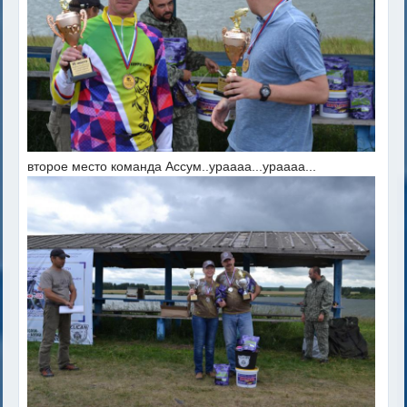
второе место команда Ассум..ураааа...ураааа...