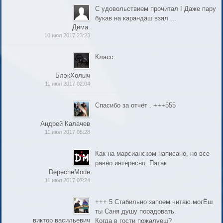
С удовольствием прочитал ! Даже пару
букав на карандаш взял ...
Дима.
10 июл 2017 23:23
Класс
БлэкХолыч
11 июл 2017 02:04
Спасибо за отчёт . +++555
Андрей Калачев
11 июл 2017 05:28
Как на марсианском написано, но все
равно интересно. Пятак
DepecheMode
11 июл 2017 07:24
+++ 5 Стабильно запоем читаю.могЁш
ты Саня душу порадовать.
виктор васильевич
Когда в гости пожалуеш?