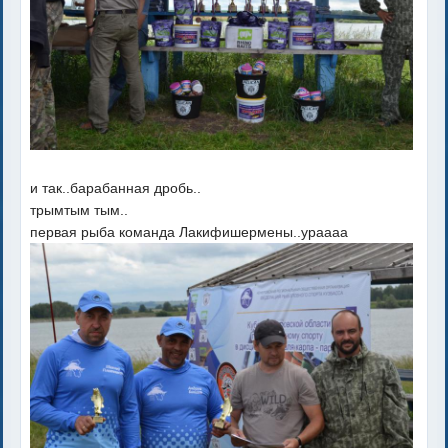
и так..барабанная дробь..
трымтым тым..
первая рыба команда Лакифишермены..ураааа