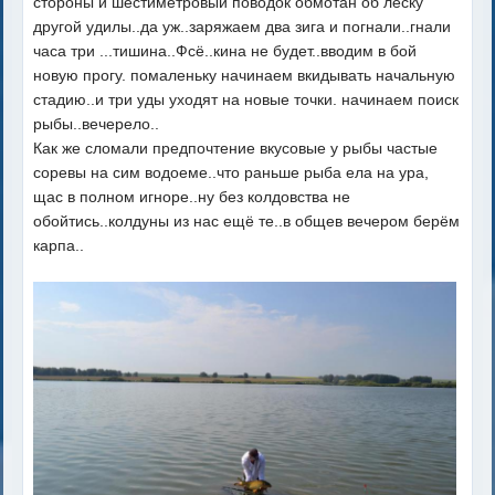
стороны и шестиметровый поводок обмотан об леску
другой удилы..да уж..заряжаем два зига и погнали..гнали
часа три ...тишина..Фсё..кина не будет..вводим в бой
новую прогу. помаленьку начинаем вкидывать начальную
стадию..и три уды уходят на новые точки. начинаем поиск
рыбы..вечерело..
Как же сломали предпочтение вкусовые у рыбы частые
соревы на сим водоеме..что раньше рыба ела на ура,
щас в полном игноре..ну без колдовства не
обойтись..колдуны из нас ещё те..в общев вечером берём
карпа..