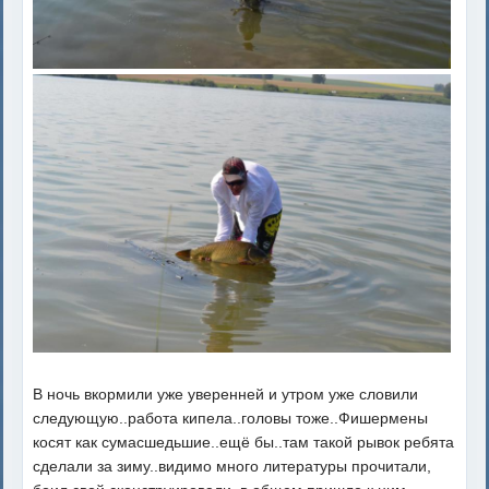
В ночь вкормили уже уверенней и утром уже словили
следующую..работа кипела..головы тоже..Фишермены
косят как сумасшедьшие..ещё бы..там такой рывок ребята
сделали за зиму..видимо много литературы прочитали,