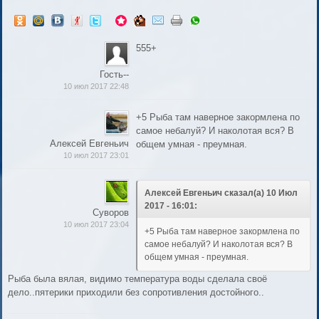
555+
Гость--
10 июл 2017 22:48
+5 Рыба там наверное закормлена по
самое небалуй? И наколотая вся? В
Алексей Евгеньич
общем умная - преумная.
10 июл 2017 23:01
Алексей Евгеньич сказал(а) 10 Июл
2017 - 16:01:
Суворов
10 июл 2017 23:04
+5 Рыба там наверное закормлена по
самое небалуй? И наколотая вся? В
общем умная - преумная.
Рыба была вялая, видимо температура воды сделала своё
дело..пятерики приходили без сопротивления достойного..