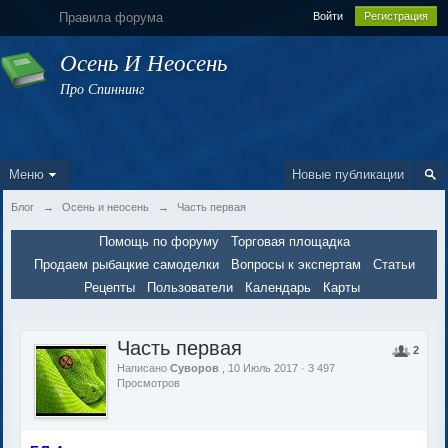
Правила форума
Войти
Регистрация
Осень И Неосень
Про Спиннинг
Меню
Новые публикации
Блог
→
Осень и неосень
→
Часть первая
Помощь по форуму
Торговая площадка
Продаем рыбацкие самоделки
Вопросы к экспертам
Статьи
Рецепты
Пользователи
Календарь
Карты
Часть первая
2
Написано
Суворов
, 10 Июль 2017 · 3 497
Просмотров