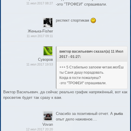
11 июл 2017 08:27
-это "ТРОФЕИ" спрашивали.
респект спортикам
Женька-Fisher
11 июл 2017 09:11
виктор васильевич сказал(а) 11 Июл
2017 - 01:27:
Суворов
11 июл 2017 19:53
+++ 5 Стабильно запоем читаю.могЁш
ты Саня душу порадовать.
Когда в гости пожалуеш?
-это "ТРОФЕИ" спрашивали.
Виктор Васильевич..да сейчас реально график напряжённый, вот как
просветик будет так сразу к вам.
Спасибо за позитивный отчет. А
рыба
опыт дело наживное....
Vovan
12 июл 2017 20:20