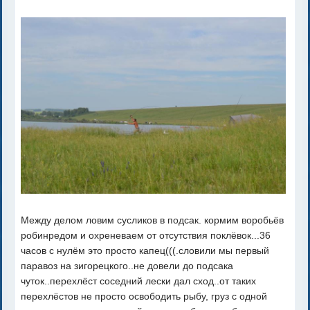
Между делом ловим сусликов в подсак. кормим воробьёв
робинредом и охреневаем от отсутствия поклёвок...36
часов с нулём это просто капец(((.словили мы первый
паравоз на зигорецкого..не довели до подсака
чуток..перехлёст соседний лески дал сход..от таких
перехлёстов не просто освободить рыбу, груз с одной