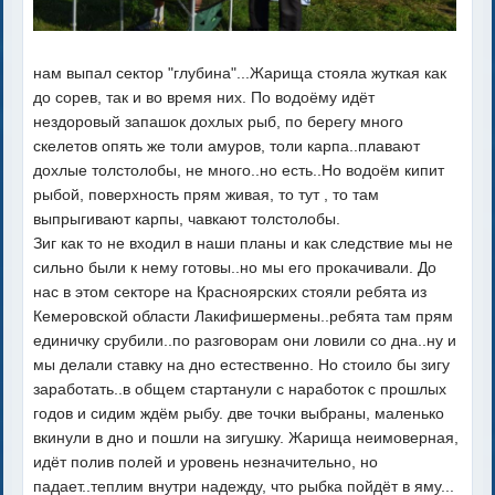
нам выпал сектор "глубина"...Жарища стояла жуткая как
до сорев, так и во время них. По водоёму идёт
нездоровый запашок дохлых рыб, по берегу много
скелетов опять же толи амуров, толи карпа..плавают
дохлые толстолобы, не много..но есть..Но водоём кипит
рыбой, поверхность прям живая, то тут , то там
выпрыгивают карпы, чавкают толстолобы.
Зиг как то не входил в наши планы и как следствие мы не
сильно были к нему готовы..но мы его прокачивали. До
нас в этом секторе на Красноярских стояли ребята из
Кемеровской области Лакифишермены..ребята там прям
единичку срубили..по разговорам они ловили со дна..ну и
мы делали ставку на дно естественно. Но стоило бы зигу
заработать..в общем стартанули с наработок с прошлых
годов и сидим ждём рыбу. две точки выбраны, маленько
вкинули в дно и пошли на зигушку. Жарища неимоверная,
идёт полив полей и уровень незначительно, но
падает..теплим внутри надежду, что рыбка пойдёт в яму...