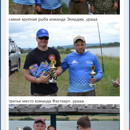
самая крупная рыба команда Энерджи..урааа
третье место команда Фасткарп..урааа