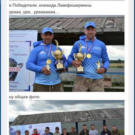
и Победители..команда Лакифишермены
урааа..ура...урааааааа...
ну общее фото