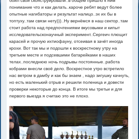
боил свой сконструировали..в общем пришло к ним
понимание что и как делать..кароче ребят ведут более
опытные нагибаторы и результат налицо..эх их бы в
топтуху..там связи нету)))..Ну вернёмся в наш сектор..там
стоит работа над предпочтениями вкусовыми и кипыт
исследовательсконаучный эксперимент..Сергеич плющит
карасей и прочую ихтиофауну, отсеивая в зачёт иногда
крохи. Вот так мы и подошли к воскрестному утру на
третьем месте и подсевшими батарейками в наших
телах..последнюю ночь подрывы постоянные..работа
кобрами внесли своё дело. Воскрестное утро встретило
нас ветром в дамбу и как бы знаем , надо зигушку качнуть,
но есть маленький отрыв и решили поленица и довести
проверки некоторые до конца. В итоге мы третьи и для
первого выезда я считаю это не плохо.