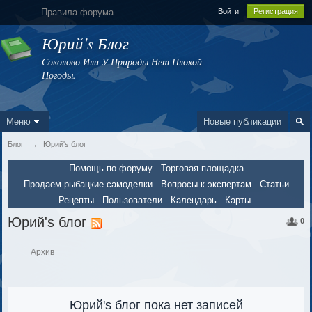
Правила форума
Войти
Регистрация
Юрий's Блог
Соколово Или У Природы Нет Плохой
Погоды.
Меню
Новые публикации
Блог
→
Юрий's блог
Помощь по форуму
Торговая площадка
Продаем рыбацкие самоделки
Вопросы к экспертам
Статьи
Рецепты
Пользователи
Календарь
Карты
Юрий's блог
0
Архив
Юрий's блог пока нет записей