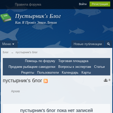
Правила форума
Войти
Регистрация
Пустырник's Блог
Как Я Провёл Этим Летом
Меню
Новые публикации
Блог
→
пустырник's блог
Помощь по форуму
Торговая площадка
Продаем рыбацкие самоделки
Вопросы к экспертам
Статьи
Рецепты
Пользователи
Календарь
Карты
пустырник's блог
0
Архив
пустырник's блог пока нет записей