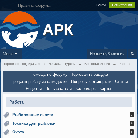
Правила форума
Войти
Регистрация
АРК
Меню
Новые публикации
Торговая площадка Охота - Рыбалка - Туризм
→
Все объявления
→
Работа
Помощь по форуму
Торговая площадка
Продаем рыбацкие самоделки
Вопросы к экспертам
Статьи
Рецепты
Пользователи
Календарь
Карты
Работа
Рыболовные снасти
2
Техника для рыбалки
0
Охота
0