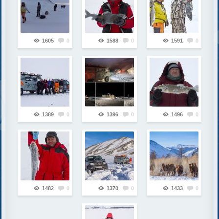
1605
0
1588
0
1591
0
1389
0
1396
0
1496
0
1482
0
1370
0
1433
0