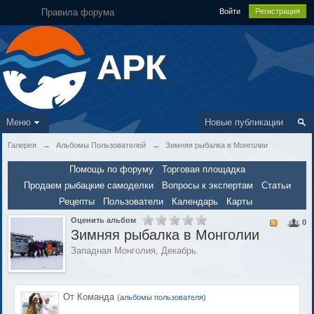
Правила форума
Войти
Регистрация
АРК
Меню
Новые публикации
Галерея
→
Альбомы Пользователей
→
Зимняя рыбалка в Монголии
Помощь по форуму
Торговая площадка
Продаем рыбацкие самоделки
Вопросы к экспертам
Статьи
Рецепты
Пользователи
Календарь
Карты
Оценить альбом
0
Зимняя рыбалка в Монголии
Западная Монголия, Декабрь.
От Команда
(
альбомы пользователя
)