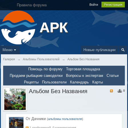
Правила форума
Войти
Регистрация
АРК
Меню
Новые публикации
Галерея
→
Альбомы Пользователей
→
Альбом Без Названия
Помощь по форуму
Торговая площадка
Продаем рыбацкие самоделки
Вопросы к экспертам
Статьи
Рецепты
Пользователи
Календарь
Карты
Альбом Без Названия
0
От Дачники
(
альбомы пользователя
)
1 изображений, 0 комментариев