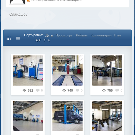
Слайдшоу
Сортировка:
Дата
Просмотры
Рейтинг
Комментарии
Имя
А-Я
Я-А
692
0
749
0
755
0