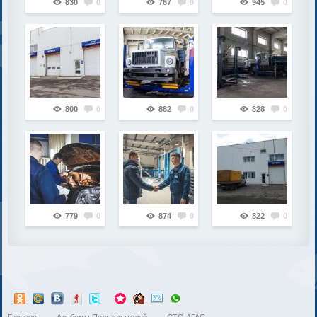
830
0
767
0
945
0
800
0
882
0
828
0
779
0
874
0
822
0
Галерея
→
Альбомы Пользователей
→
СТО АГАС