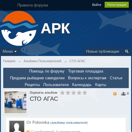
Правила форума
Войти
Регистрация
АРК
Меню
Новые публикации
Галерея
→
Альбомы Пользователей
→
СТО АГАС
Помощь по форуму
Торговая площадка
Продаем рыбацкие самоделки
Вопросы к экспертам
Статьи
Рецепты
Пользователи
Календарь
Карты
Оценить альбом
0
СТО АГАС
От Polovinka
(
альбомы пользователя
)
12 изображений, 0 комментариев