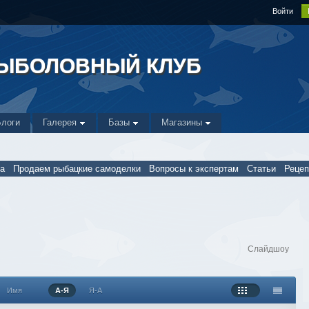
Войти
РЫБОЛОВНЫЙ КЛУБ
Блоги
Галерея
Базы
Магазины
а
Продаем рыбацкие самоделки
Вопросы к экспертам
Статьи
Реце
Слайдшоу
Имя
А-Я
Я-А