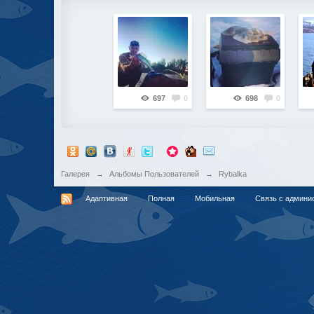
697
0
698
0
Галерея
→
Альбомы Пользователей
→
Rybalka
Адаптивная
Полная
Мобильная
Связь с админи