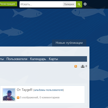
Регистрация
Галерея
Новые публикации
пты
Пользователи
Календарь
Карты
0
От TaygeR
(
альбомы пользователя
)
5 изображений, 0 комментариев