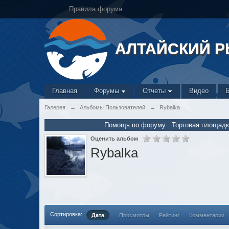
Правила форума
АЛТАЙСКИЙ 
Главная
Форумы
Отчеты
Видео
Галерея
→
Альбомы Пользователей
→
Rybalka
Помощь по форуму
Торговая площадк
Оценить альбом
Rybalka
Сортировка:
Дата
Просмотры
Рейтинг
Комментарии